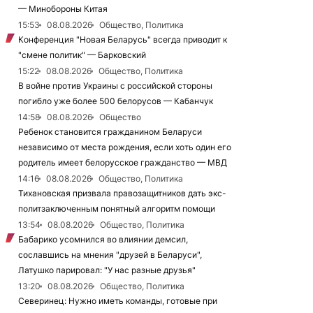
— Минобороны Китая
15:53
08.08.2026
Общество, Политика
Конференция "Новая Беларусь" всегда приводит к
"смене политик" — Барковский
15:22
08.08.2026
Общество, Политика
В войне против Украины с российской стороны
погибло уже более 500 белорусов — Кабанчук
14:58
08.08.2026
Общество
Ребенок становится гражданином Беларуси
независимо от места рождения, если хоть один его
родитель имеет белорусское гражданство — МВД
14:16
08.08.2026
Общество, Политика
Тихановская призвала правозащитников дать экс-
политзаключенным понятный алгоритм помощи
13:54
08.08.2026
Общество, Политика
Бабарико усомнился во влиянии демсил,
сославшись на мнения "друзей в Беларуси",
Латушко парировал: "У нас разные друзья"
13:20
08.08.2026
Общество, Политика
Северинец: Нужно иметь команды, готовые при