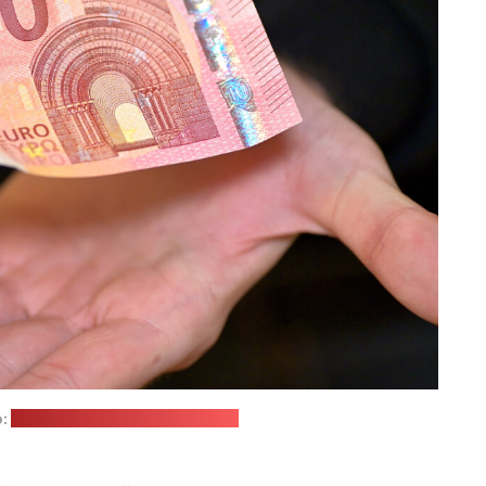
о:
Andres Siimon / unsplash.com