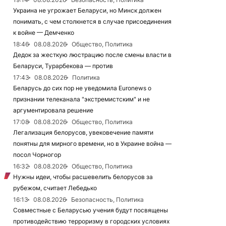
Украина не угрожает Беларуси, но Минск должен
понимать, с чем столкнется в случае присоединения
к войне — Демченко
18:46
08.08.2026
Общество, Политика
Дедок за жесткую люстрацию после смены власти в
Беларуси, Турарбекова — против
17:43
08.08.2026
Политика
Беларусь до сих пор не уведомила Euronews о
признании телеканала "экстремистским" и не
аргументировала решение
17:08
08.08.2026
Общество, Политика
Легализация белорусов, увековечение памяти
понятны для мирного времени, но в Украине война —
посол Чорногор
16:32
08.08.2026
Общество, Политика
Нужны идеи, чтобы расшевелить белорусов за
рубежом, считает Лебедько
16:13
08.08.2026
Безопасность, Политика
Совместные с Беларусью учения будут посвящены
противодействию терроризму в городских условиях