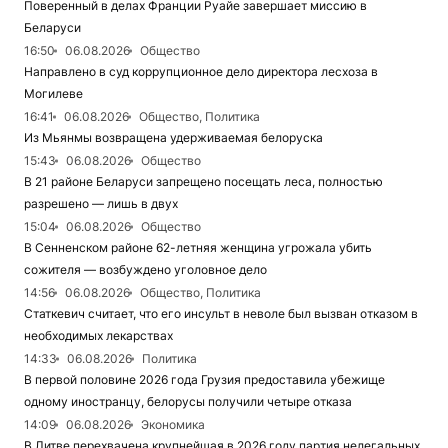
Поверенный в делах Франции Руайе завершает миссию в
Беларуси
16:50
06.08.2026
Общество
Направлено в суд коррупционное дело директора лесхоза в
Могилеве
16:41
06.08.2026
Общество, Политика
Из Мьянмы возвращена удерживаемая белоруска
15:43
06.08.2026
Общество
В 21 районе Беларуси запрещено посещать леса, полностью
разрешено — лишь в двух
15:04
06.08.2026
Общество
В Сенненском районе 62-летняя женщина угрожала убить
сожителя — возбуждено уголовное дело
14:56
06.08.2026
Общество, Политика
Статкевич считает, что его инсульт в неволе был вызван отказом в
необходимых лекарствах
14:33
06.08.2026
Политика
В первой половине 2026 года Грузия предоставила убежище
одному иностранцу, белорусы получили четыре отказа
14:09
06.08.2026
Экономика
В Литве перехвачена крупнейшая в 2026 году партия нелегальных