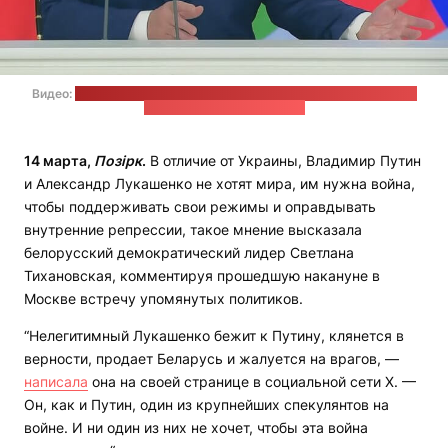
Видео:
пресс-конференция Лукашенко и Путина 13 марта 2025
года / Стоп-кадр: "Позірк"
14 марта,
Позірк
.
В отличие от Украины, Владимир Путин
и Александр Лукашенко не хотят мира, им нужна война,
чтобы поддерживать свои режимы и оправдывать
внутренние репрессии, такое мнение высказала
белорусский демократический лидер Светлана
Тихановская, комментируя прошедшую накануне в
Москве встречу упомянутых политиков.
“Нелегитимный Лукашенко бежит к Путину, клянется в
верности, продает Беларусь и жалуется на врагов, —
написала
она на своей странице в социальной сети Х. —
Он, как и Путин, один из крупнейших спекулянтов на
войне. И ни один из них не хочет, чтобы эта война