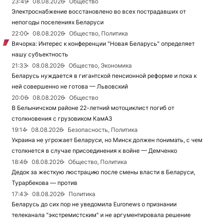
23:49
08.08.2026
Общество
Электроснабжение восстановлено во всех пострадавших от
непогоды поселениях Беларуси
22:00
08.08.2026
Общество, Политика
Вячорка: Интерес к конференции "Новая Беларусь" определяет
нашу субъектность
21:33
08.08.2026
Общество, Экономика
Беларусь нуждается в гигантской пенсионной реформе и пока к
ней совершенно не готова — Львовский
20:06
08.08.2026
Общество
В Белыничском районе 22-летний мотоциклист погиб от
столкновения с грузовиком КамАЗ
19:14
08.08.2026
Безопасность, Политика
Украина не угрожает Беларуси, но Минск должен понимать, с чем
столкнется в случае присоединения к войне — Демченко
18:46
08.08.2026
Общество, Политика
Дедок за жесткую люстрацию после смены власти в Беларуси,
Турарбекова — против
17:43
08.08.2026
Политика
Беларусь до сих пор не уведомила Euronews о признании
телеканала "экстремистским" и не аргументировала решение