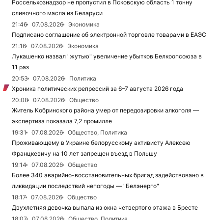
Россельхознадзор не пропустил в Псковскую область 1 тонну
сливочного масла из Беларуси
21:46
07.08.2026
Экономика
Подписано соглашение об электронной торговле товарами в ЕАЭС
21:16
07.08.2026
Экономика
Лукашенко назвал "жутью" увеличение убытков Белкоопсоюза в
11 раз
20:53
07.08.2026
Политика
Хроника политических репрессий за 6–7 августа 2026 года
20:08
07.08.2026
Общество
Житель Кобринского района умер от передозировки алкоголя —
экспертиза показала 7,2 промилле
19:31
07.08.2026
Общество, Политика
Проживающему в Украине белорусскому активисту Алексею
Францкевичу на 10 лет запрещен въезд в Польшу
19:14
07.08.2026
Общество
Более 340 аварийно-восстановительных бригад задействовано в
ликвидации последствий непогоды — "Белэнерго"
18:17
07.08.2026
Общество
Двухлетняя девочка выпала из окна четвертого этажа в Бресте
18:07
07.08.2026
Общество, Политика