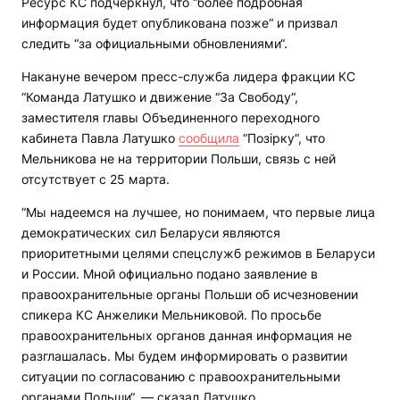
Ресурс КС подчеркнул, что “более подробная
информация будет опубликована позже“ и призвал
следить “за официальными обновлениями“.
Накануне вечером пресс-служба лидера фракции КС
“Команда Латушко и движение “За Свободу“,
заместителя главы Объединенного переходного
кабинета Павла Латушко
сообщила
“Позірку“, что
Мельникова не на территории Польши, связь с ней
отсутствует с 25 марта.
“Мы надеемся на лучшее, но понимаем, что первые лица
демократических сил Беларуси являются
приоритетными целями спецслужб режимов в Беларуси
и России. Мной официально подано заявление в
правоохранительные органы Польши об исчезновении
спикера КС Анжелики Мельниковой. По просьбе
правоохранительных органов данная информация не
разглашалась. Мы будем информировать о развитии
ситуации по согласованию с правоохранительными
органами Польши“, — сказал Латушко.