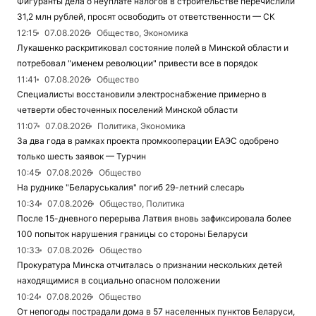
Фигуранты дела о неуплате налогов в строительстве перечислили
31,2 млн рублей, просят освободить от ответственности — СК
12:15
07.08.2026
Общество, Экономика
Лукашенко раскритиковал состояние полей в Минской области и
потребовал "именем революции" привести все в порядок
11:41
07.08.2026
Общество
Специалисты восстановили электроснабжение примерно в
четверти обесточенных поселений Минской области
11:07
07.08.2026
Политика, Экономика
За два года в рамках проекта промкооперации ЕАЭС одобрено
только шесть заявок — Турчин
10:45
07.08.2026
Общество
На руднике "Беларуськалия" погиб 29-летний слесарь
10:34
07.08.2026
Общество, Политика
После 15-дневного перерыва Латвия вновь зафиксировала более
100 попыток нарушения границы со стороны Беларуси
10:33
07.08.2026
Общество
Прокуратура Минска отчиталась о признании нескольких детей
находящимися в социально опасном положении
10:24
07.08.2026
Общество
От непогоды пострадали дома в 57 населенных пунктов Беларуси,