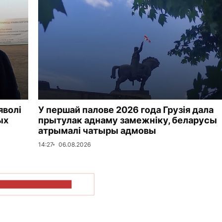
яволі
У першай палове 2026 года Грузія дала
ых
прытулак аднаму замежніку, беларусы
атрымалі чатыры адмовы
14:27
06.08.2026
ПАКАЗАЦЬ БОЛЬШ