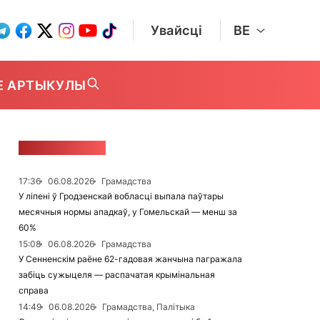
Увайсці
BE
Е АРТЫКУЛЫ
СТУЖКА НАВІН
17:36
06.08.2026
Грамадства
У ліпені ў Гродзенскай вобласці выпала паўтары
месячныя нормы ападкаў, у Гомельскай — менш за
60%
15:08
06.08.2026
Грамадства
У Сенненскім раёне 62-гадовая жанчына пагражала
забіць сужыцеля — распачатая крымінальная
справа
14:49
06.08.2026
Грамадства, Палітыка