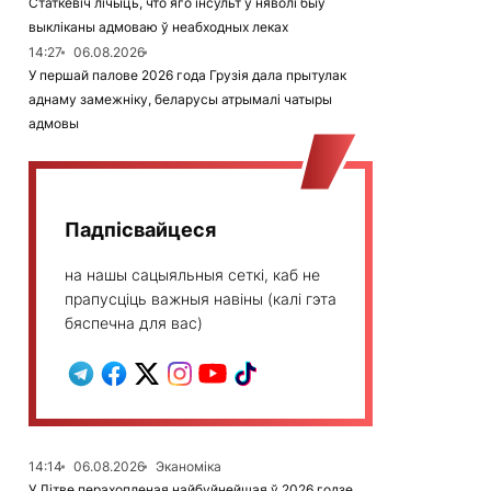
Статкевіч лічыць, что яго інсульт у няволі быў
выкліканы адмоваю ў неабходных леках
14:27
06.08.2026
У першай палове 2026 года Грузія дала прытулак
аднаму замежніку, беларусы атрымалі чатыры
адмовы
Падпісвайцеся
на нашы сацыяльныя сеткі, каб не
прапусціць важныя навіны (калі гэта
бяспечна для вас)
14:14
06.08.2026
Эканоміка
У Літве перахопленая найбуйнейшая ў 2026 годзе