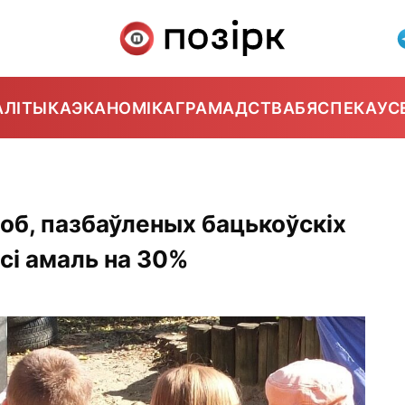
АЛІТЫКА
ЭКАНОМІКА
ГРАМАДСТВА
БЯСПЕКА
УС
соб, пазбаўленых бацькоўскіх
сі амаль на 30%