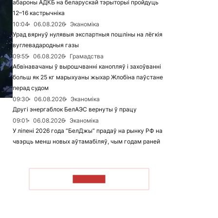
абароны АДКБ на беларускай тэрыторыі пройдуць
12–16 кастрычніка
10:04
06.08.2026
Эканоміка
Урад вярнуў нулявыя экспартныя пошліны на лёгкія
вуглевадародныя газы
09:55
06.08.2026
Грамадства
Абвінавачаны ў вырошчванні канопляў і захоўванні
больш як 25 кг марыхуаны жыхар Жлобіна паўстане
перад судом
09:30
06.08.2026
Эканоміка
Другі энергаблок БелАЭС вернуты ў працу
09:01
06.08.2026
Эканоміка
У ліпені 2026 года “БелДжы” прадаў на рынку РФ на
чвэрць менш новых аўтамабіляў, чым годам раней
ЧЫТАЦЬ