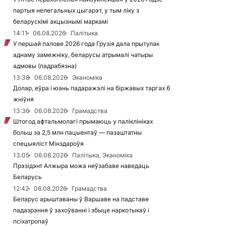
партыя нелегальных цыгарэт, у тым ліку з
беларускімі акцызнымі маркамі
14:11
06.08.2026
Палітыка
У першай палове 2026 года Грузія дала прытулак
аднаму замежніку, беларусы атрымалі чатыры
адмовы (падрабязна)
13:38
06.08.2026
Эканоміка
Долар, еўра і юань падаражэлі на біржавых таргах 6
жніўня
13:36
06.08.2026
Грамадства
Штогод афтальмолагі прымаюць у паліклініках
больш за 2,5 млн пацыентаў — пазаштатны
спецыяліст Мінздароўя
13:05
06.08.2026
Палітыка, Эканоміка
Прэзідэнт Алжыра можа неўзабаве наведаць
Беларусь
12:42
06.08.2026
Грамадства
Беларус арыштаваны ў Варшаве на падставе
падазрэння ў захоўванні і збыце наркотыкаў і
псіхатропаў