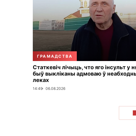
ГРАМАДСТВА
Статкевіч лічыць, что яго інсульт у н
быў выкліканы адмоваю ў неабходн
леках
14:49
06.08.2026