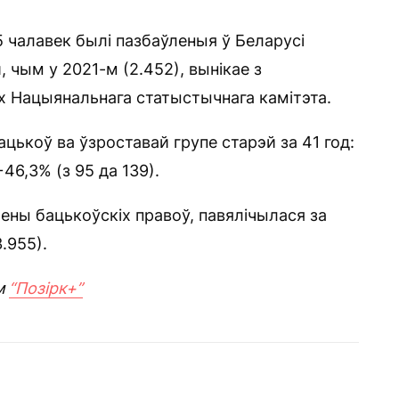
5 чалавек былі пазбаўленыя ў Беларусі
 чым у 2021-м (2.452), вынікае з
х Нацыянальнага статыстычнага камітэта.
цькоў ва ўзроставай групе старэй за 41 год:
+46,3% (з 95 да 139).
лены бацькоўскіх правоў, павялічылася за
.955).
м
“Позірк+”