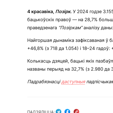
4 красавіка,
Позірк
.
У 2024 годзе 3.15
бацькоўскіх правоў — на 28,7% больш,
праведзенага
“Позіркам”
аналізу даны
Найгоршая дынаміка зафіксаваная ў ба
+46,8% (з 718 да 1.054) і 18–24 гадоў: 
Колькасць дзяцей, бацькі якіх пазбаў
названы перыяд на 32,7% (з 2.980 да 3
Падрабязнасці
даступныя
падпісчыка
ПАДЗЯЛІЦЦА: