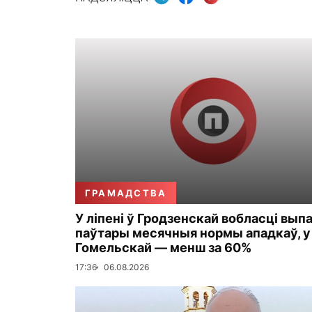
ГРАМАДСТВА
У ліпені ў Гродзенскай вобласці вып
паўтары месячныя нормы ападкаў, у
Гомельскай — менш за 60%
17:36
06.08.2026