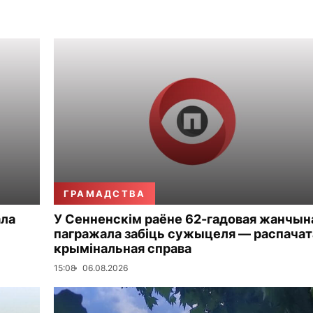
ГРАМАДСТВА
ала
У Сенненскім раёне 62-гадовая жанчын
пагражала забіць сужыцеля — распачат
крымінальная справа
15:08
06.08.2026