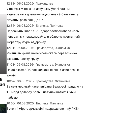
12:38
06.08.2026
Грамадства
У цэнтры Мінска на дзяўчыну ўпалі галіны
надламанага дрэва — пацярпелая ў бальніцы, у
сітуацыі разбіраецца СК
12:35
06.08.2026
Бяспека, Палітыка
Падсанкцыйнае "КБ "Радар" распрацавала новы
перадатчык перашкодаў для абароны крытычнай
інфраструктуры ад дронаў
12:31
06.08.2026
Грамадства, Эканоміка
Мытня выкрыла намер польскага перавозчыка
схаваць частку грузу
11:08
06.08.2026
Грамадства, Эканоміка
На аб'ектах АПК пашкоджаныя яшчэ дзве адзінкі
тэхнікі
а
10:57
06.08.2026
Грамадства, Эканоміка
ая
За сем месяцаў насельніцтва Беларусі прадало на
1,3 млрд долараў больш наяўнай валюты, чым
набыло
10:50
06.08.2026
Бяспека, Палітыка
Вучэнні міратворчых сіл і падраздзяленняў РХБ-