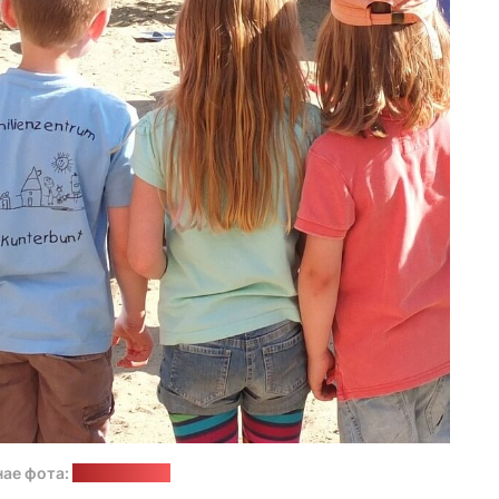
ае фота:
pixabay.com