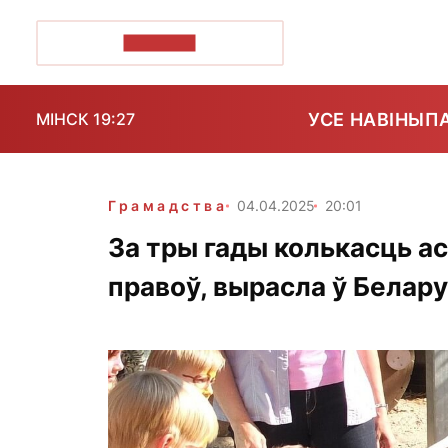
ПОЗІРК+
УСЕ НАВІНЫ
П
МІНСК 19:27
Грамадства
04.04.2025
20:01
За тры гады колькасць а
правоў, вырасла ў Белару