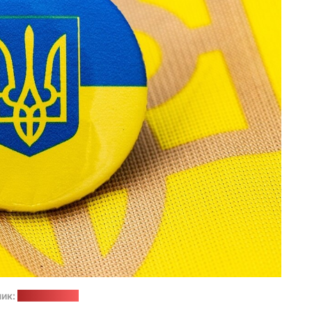
ик:
pixabay.com