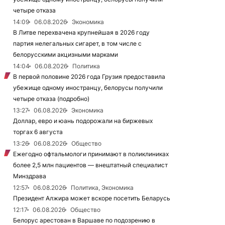
четыре отказа
14:09
06.08.2026
Экономика
В Литве перехвачена крупнейшая в 2026 году
партия нелегальных сигарет, в том числе с
белорусскими акцизными марками
14:04
06.08.2026
Политика
В первой половине 2026 года Грузия предоставила
убежище одному иностранцу, белорусы получили
четыре отказа (подробно)
13:27
06.08.2026
Экономика
Доллар, евро и юань подорожали на биржевых
торгах 6 августа
13:26
06.08.2026
Общество
Ежегодно офтальмологи принимают в поликлиниках
более 2,5 млн пациентов — внештатный специалист
Минздрава
12:57
06.08.2026
Политика, Экономика
Президент Алжира может вскоре посетить Беларусь
12:17
06.08.2026
Общество
Белорус арестован в Варшаве по подозрению в