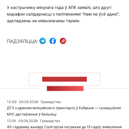
У кастрычніку мінулага года ў АПК заявілі, што другі
марафон салідарнасці з палітвязнямі “Нам не ўсё адно!”,
адкладзены на нявызначаны тэрмін.
ПАДЗЯЛІЦЦА:
ПАКАЗАЦЬ БОЛЬШ
СТУЖКА НАВІН
13:42
09.08.2026
Грамадства
ДТЗ з удзелам міліцэйскага транспарту ў Кобрыне — супрацоўнікі
МУС дастаўленыя ў бальніцу
12:55
09.08.2026
Грамадства
45-гадоваму жыхару Салігорска пагражае да 15 гадоў зняволення