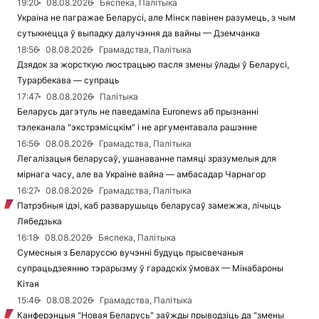
19:20
08.08.2026
Бяспека, Палітыка
Украіна не пагражае Беларусі, але Мінск павінен разумець, з чым
сутыкнецца ў выпадку далучэння да вайны — Дземчанка
18:56
08.08.2026
Грамадства, Палітыка
Дзядок за жорсткую люстрацыю пасля змены ўлады ў Беларусі,
Турарбекава — супраць
17:47
08.08.2026
Палітыка
Беларусь дагэтуль не паведаміла Euronews аб прызнанні
тэлеканала "экстрэмісцкім" і не аргументавала рашэнне
16:56
08.08.2026
Грамадства, Палітыка
Легалізацыя беларусаў, ушанаванне памяці зразумелыя для
мірнага часу, але ва Украіне вайна — амбасадар Чарнагор
16:27
08.08.2026
Грамадства, Палітыка
Патрэбныя ідэі, каб разварушыць беларусаў замежжа, лічыць
Лябедзька
16:18
08.08.2026
Бяспека, Палітыка
Сумесныя з Беларуссю вучэнні будуць прысвечаныя
супрацьдзеянню тэрарызму ў гарадскіх ўмовах — Мінабароны
Кітая
15:46
08.08.2026
Грамадства, Палітыка
Канферэнцыя "Новая Беларусь" заўжды прыводзіць да "змены