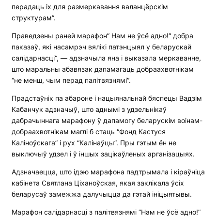
перадаць іх для размеркавання валанцёрскім
структурам”.
Праведзены раней марафон” Нам не ўсё адно!“ добра
паказаў, які насамрэч вялікі патэнцыял у беларускай
салідарнасці“, — адзначыла яна і выказала меркаванне,
што маральны абавязак дапамагаць добраахвотнікам
“не менш, чым перад палітвязнямі”.
Прадстаўнік па абароне і нацыянальнай бяспецы Вадзім
Кабанчук адзначыў, што аднымі з удзельнікаў
дабрачыннага марафону ў дапамогу беларускім воінам-
добраахвотнікам маглі б стаць “Фонд Кастуся
Каліноўскага” і рух “Калінаўцы”. Пры гэтым ён не
выключыў удзел і ў іншых зацікаўленых арганізацыях.
Адзначаецца, што ідэю марафона падтрымала і кіраўніца
кабінета Святлана Ціханоўская, якая заклікала ўсіх
беларусаў замежжа далучыцца да гэтай ініцыятывы.
Марафон салідарнасці з палітвязнямі “Нам не ўсё адно!”