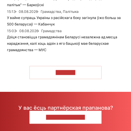
палітык" — Баркоўскі
15:13
08.08.2026
Грамадства, Палітыка
У вайне супраць Украіны з расійскага боку загінула ўжо больш за
500 беларусаў — Кабанчук
15:03
08.08.2026
Грамадства
Дзіця становіцца грамадзянінам Беларусі незалежна ад месца
нараджэння, калі хоць адзін з яго бацькоў мае беларускае
грамадзянства — МУС
ЧЫТАЦЬ
У вас ёсць партнёрская прапанова?
НАПІШЫЦЕ НАМ