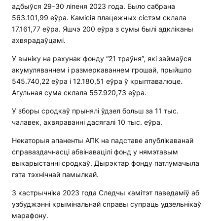
адбыўся 29–30 ліпеня 2023 года. Было сабрана
563.101,99 еўра. Камісія плацежных сістэм склала
17.161,77 еўра. Яшчэ 200 еўра з сумы былі адкліканы
ахвярадаўцамі.
У выніку на рахунак фонду “21 траўня”, які займаўся
акумуляваннем і размеркаваннем грошай, прыйшло
545.740,22 еўра і 12.180,51 еўра ў крыптавалюце.
Агульная сума склала 557.920,73 еўра.
У зборы сродкаў прынялі ўдзел больш за 11 тыс.
чалавек, ахвяраванні дасягалі 10 тыс. еўра.
Некаторыя апаненты АПК на падставе апублікаванай
справаздачнасці абвінавацілі фонд у нямэтавым
выкарыстанні сродкаў. Дырэктар фонду патлумачыла
гэта тэхнічнай памылкай.
3 кастрычніка 2023 года Следчы камітэт паведаміў аб
узбуджэнні крымінальнай справы супраць удзельнікаў
марафону.