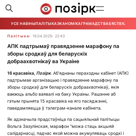
УСЕ НАВІНЫ
ПАЛІТЫКА
ЭКАНОМІКА
ГРАМАДСТВА
БЯСПЕКА
УСЕ
Палітыка
16.04.2025
22:43
АПК падтрымаў правядзенне марафону па
зборы сродкаў для беларускіх
добраахвотнікаў ва Украіне
16 красавіка,
Позірк
. Аб’яднаны пераходны кабінет (АПК)
падтрымае арганізацыю і правядзенне марафону па
зборы сродкаў для беларускіх добраахвотнікаў, якія
ваююць альбо ваявалі на баку Украіны. Рашэнне аб
гэтым прынята 15 красавіка на яго пасяджэнні,
паведамляецца ў тэлеграм-канале кабінета.
Як адзначыла прадстаўніца па сацыяльнай палітыцы
Вольга Зазулінская, марафон “можа стаць акцыяй
салідарнасці, падчас якой можна акумуляваць сродкі і