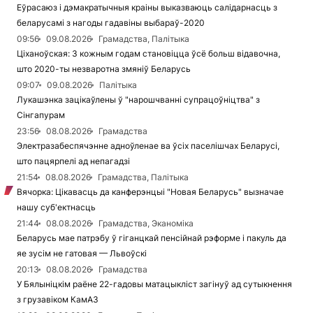
Еўрасаюз і дэмакратычныя краіны выказваюць салідарнасць з
беларусамі з нагоды гадавіны выбараў-2020
09:56
09.08.2026
Грамадства, Палітыка
Ціханоўская: З кожным годам становіцца ўсё больш відавочна,
што 2020-ты незваротна змяніў Беларусь
09:07
09.08.2026
Палітыка
Лукашэнка зацікаўлены ў "нарошчванні супрацоўніцтва" з
Сінгапурам
23:56
08.08.2026
Грамадства
Электразабеспячэнне адноўленае ва ўсіх паселішчах Беларусі,
што пацярпелі ад непагадзі
21:54
08.08.2026
Грамадства, Палітыка
Вячорка: Цікавасць да канферэнцыі "Новая Беларусь" вызначае
нашу суб'ектнасць
21:44
08.08.2026
Грамадства, Эканоміка
Беларусь мае патрэбу ў гіганцкай пенсійнай рэформе і пакуль да
яе зусім не гатовая — Львоўскі
20:13
08.08.2026
Грамадства
У Бялыніцкім раёне 22-гадовы матацыкліст загінуў ад сутыкнення
з грузавіком КамАЗ