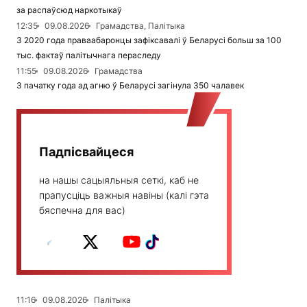
за распаўсюд наркотыкаў
12:35
09.08.2026
Грамадства, Палітыка
З 2020 года праваабаронцы зафіксавалі ў Беларусі больш за 100
тыс. фактаў палітычнага пераследу
11:55
09.08.2026
Грамадства
З пачатку года ад агню ў Беларусі загінула 350 чалавек
Падпісвайцеся
на нашы сацыяльныя сеткі, каб не
прапусціць важныя навіны (калі гэта
бяспечна для вас)
11:16
09.08.2026
Палітыка