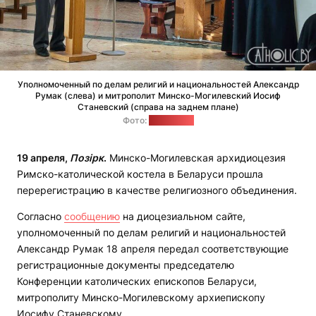
Уполномоченный по делам религий и национальностей Александр
Румак (слева) и митрополит Минско-Могилевский Иосиф
Станевский (справа на заднем плане)
Фото:
catholic.by
19 апреля,
Позірк
.
Минско-Могилевская архидиоцезия
Римско-католической костела в Беларуси прошла
перерегистрацию в качестве религиозного объединения.
Согласно
сообщению
на диоцезиальном сайте,
уполномоченный по делам религий и национальностей
Александр Румак 18 апреля передал соответствующие
регистрационные документы председателю
Конференции католических епископов Беларуси,
митрополиту Минско-Могилевскому архиепископу
Иосифу Станевскому.