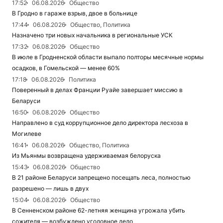
17:52
06.08.2026
Общество
В Гродно в гараже взрыв, двое в больнице
17:44
06.08.2026
Общество, Политика
Назначено три новых начальника в региональные УСК
17:32
06.08.2026
Общество
В июле в Гродненской области выпало полторы месячные нормы
осадков, в Гомельской — менее 60%
17:18
06.08.2026
Политика
Поверенный в делах Франции Руайе завершает миссию в
Беларуси
16:50
06.08.2026
Общество
Направлено в суд коррупционное дело директора лесхоза в
Могилеве
16:41
06.08.2026
Общество, Политика
Из Мьянмы возвращена удерживаемая белоруска
15:43
06.08.2026
Общество
В 21 районе Беларуси запрещено посещать леса, полностью
разрешено — лишь в двух
15:04
06.08.2026
Общество
В Сенненском районе 62-летняя женщина угрожала убить
сожителя — возбуждено уголовное дело