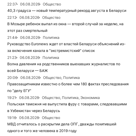
22:37
06.08.2026
Общество
40,3 градуса — новый температурный рекорд августа в Беларуси
22:12
06.08.2026
Общество
В Мозыре ребенок выпал из окна — второй случай за неделю, на
этот раз смертельный
21:44
06.08.2026
Политика
Руководство Euronews ждет от властей Беларуси объяснений из-
за включения канала в "экстремистский" список
21:23
06.08.2026
Политика
Волна давления на родственников выехавших журналистов по
всей Беларуси — БАЖ
20:06
06.08.2026
Общество, Политика
Правозащитникам известно о более чем 180 фактах преследования
по "делу ЕГУ"
19:21
06.08.2026
Общество, Политика, Экономика
Польская таможня не выпустила фуру с товарами, следовавшими
в Узбекистан через Беларусь
19:16
06.08.2026
Общество
МВД отчиталось о раскрытии дела ОПГ, дважды похитившей
одного и того же человека в 2019 году