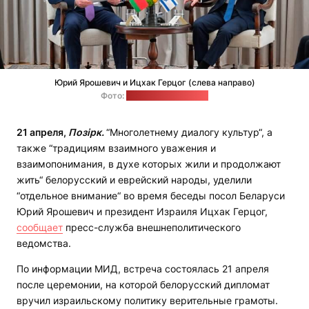
Юрий Ярошевич и Ицхак Герцог (слева направо)
Фото:
пресс-служба МИД
21 апреля,
Позірк.
“Многолетнему диалогу культур“, а
также “традициям взаимного уважения и
взаимопонимания, в духе которых жили и продолжают
жить“ белорусский и еврейский народы, уделили
“отдельное внимание“ во время беседы посол Беларуси
Юрий Ярошевич и президент Израиля Ицхак Герцог,
сообщает
пресс-служба внешнеполитического
ведомства.
По информации МИД, встреча состоялась 21 апреля
после церемонии, на которой белорусский дипломат
вручил израильскому политику верительные грамоты.