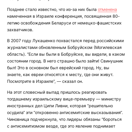
Позднее стало известно, что из-за них была
отменена
намеченная в Израиле конференция, посвященная 80-
летию освобождения Беларуси от немецко-фашистских
захватчиков.
В 2007 году Лукашенко похвастался перед российскими
журналистами обновленным Бобруйском (Могилевская
область). “Если вы были в Бобруйске, вы видели, в каком
состоянии город. В него страшно было зайти! Свинушник
был! Это в основном был еврейский город. Ну, вы
знаете, как евреи относятся к месту, где они живут.
Посмотрите в Израиле“, — сказал он.
На этот словесный выпад пришлось реагировать
тогдашнему израильскому вице-премьеру — министру
иностранных дел Ципи Ливни, которая “решительно
осудила“ эти “откровенно антисемитские высказывания“.
Чиновница подчеркнула, что лидеры обязаны “бороться
с антисемитизмом везде, где это явление поднимает