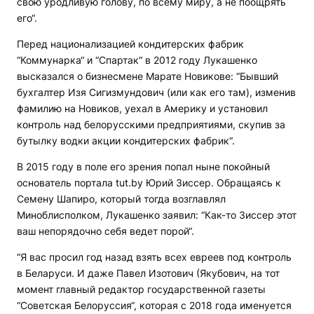
свою уродливую голову, по всему миру, а не поощрять
его“.
Перед национализацией кондитерских фабрик
“Коммунарка“ и “Спартак“ в 2012 году Лукашенко
высказался о бизнесмене Марате Новикове: “Бывший
бухгалтер Изя Сигизмундович (или как его там), изменив
фамилию на Новиков, уехал в Америку и установил
контроль над белорусскими предприятиями, скупив за
бутылку водки акции кондитерских фабрик“.
В 2015 году в поле его зрения попал ныне покойный
основатель портала tut.by Юрий Зиссер. Обращаясь к
Семену Шапиро, который тогда возглавлял
Миноблисполком, Лукашенко заявил: “Как-то Зиссер этот
ваш непорядочно себя ведет порой“.
“Я вас просил год назад взять всех евреев под контроль
в Беларуси. И даже Павел Изотович (Якубович, на тот
момент главный редактор государственной газеты
“Советская Белоруссия“, которая с 2018 года именуется