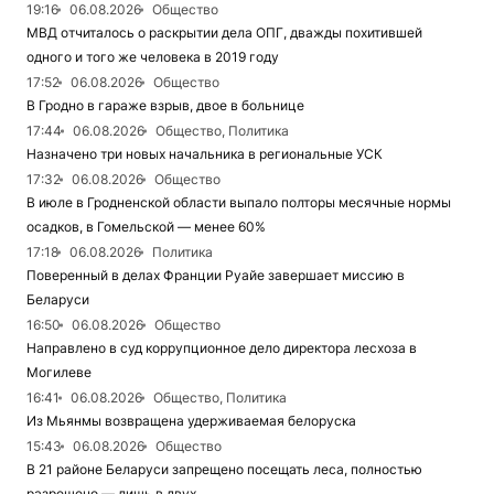
19:16
06.08.2026
Общество
МВД отчиталось о раскрытии дела ОПГ, дважды похитившей
одного и того же человека в 2019 году
17:52
06.08.2026
Общество
В Гродно в гараже взрыв, двое в больнице
17:44
06.08.2026
Общество, Политика
Назначено три новых начальника в региональные УСК
17:32
06.08.2026
Общество
В июле в Гродненской области выпало полторы месячные нормы
осадков, в Гомельской — менее 60%
17:18
06.08.2026
Политика
Поверенный в делах Франции Руайе завершает миссию в
Беларуси
16:50
06.08.2026
Общество
Направлено в суд коррупционное дело директора лесхоза в
Могилеве
16:41
06.08.2026
Общество, Политика
Из Мьянмы возвращена удерживаемая белоруска
15:43
06.08.2026
Общество
В 21 районе Беларуси запрещено посещать леса, полностью
разрешено — лишь в двух