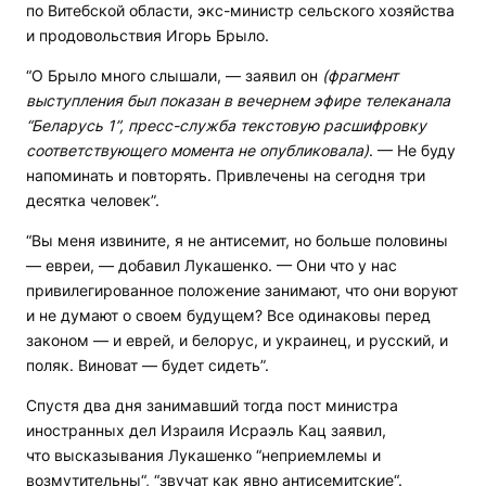
по Витебской области, экс-министр сельского хозяйства
и продовольствия Игорь Брыло.
“О Брыло много слышали, — заявил он
(фрагмент
выступления был показан в вечернем эфире телеканала
“Беларусь 1”, пресс-служба текстовую расшифровку
соответствующего момента не опубликовала)
. — Не буду
напоминать и повторять. Привлечены на сегодня три
десятка человек”.
“Вы меня извините, я не антисемит, но больше половины
— евреи, — добавил Лукашенко. — Они что у нас
привилегированное положение занимают, что они воруют
и не думают о своем будущем? Все одинаковы перед
законом — и еврей, и белорус, и украинец, и русский, и
поляк. Виноват — будет сидеть”.
Спустя два дня занимавший тогда пост министра
иностранных дел Израиля Исраэль Кац заявил,
что высказывания Лукашенко “неприемлемы и
возмутительны“, “звучат как явно антисемитские“.