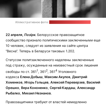
Иллюстративное фото:
Marco Chilese / unsplash.com
22 апреля,
Позірк
.
Белорусское правозащитное
сообщество признало политическими заключенными еще
10 человек, следует из заявления на сайте центра
“Весна“. Теперь в Беларуси таковых 1.202.
Статусом политзаключенного наделены заключенные
под стражу, осужденные на неизвестный срок лишения
1
2
4
свободы по ст. 361
, 361
, 361
Уголовного
кодекса
Елена Добыш
,
Максим Акулов
,
Дмитрий
Хоменков
,
Игорь Гольцев
,
Алексей Переверзев
,
Василий
Орешко
,
Вера Кононенко
,
Сергей Кардаш
,
Александр
Рыбалко
,
Михаил Незнанов
.
Правозащитники требуют от властей немедленно