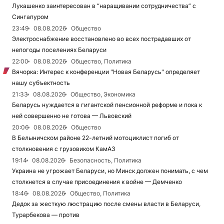
Лукашенко заинтересован в “наращивании сотрудничества” с
Сингапуром
23:49
08.08.2026
Общество
Электроснабжение восстановлено во всех пострадавших от
непогоды поселениях Беларуси
22:00
08.08.2026
Общество, Политика
Вячорка: Интерес к конференции "Новая Беларусь" определяет
нашу субъектность
21:33
08.08.2026
Общество, Экономика
Беларусь нуждается в гигантской пенсионной реформе и пока к
ней совершенно не готова — Львовский
20:06
08.08.2026
Общество
В Белыничском районе 22-летний мотоциклист погиб от
столкновения с грузовиком КамАЗ
19:14
08.08.2026
Безопасность, Политика
Украина не угрожает Беларуси, но Минск должен понимать, с чем
столкнется в случае присоединения к войне — Демченко
18:46
08.08.2026
Общество, Политика
Дедок за жесткую люстрацию после смены власти в Беларуси,
Турарбекова — против