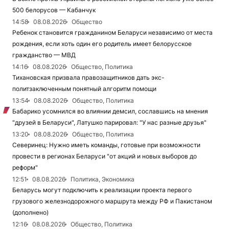
500 белорусов — Кабанчук
14:58
08.08.2026
Общество
Ребенок становится гражданином Беларуси независимо от места
рождения, если хоть один его родитель имеет белорусское
гражданство — МВД
14:16
08.08.2026
Общество, Политика
Тихановская призвала правозащитников дать экс-
политзаключенным понятный алгоритм помощи
13:54
08.08.2026
Общество, Политика
Бабарико усомнился во влиянии демсил, сославшись на мнения
"друзей в Беларуси", Латушко парировал: "У нас разные друзья"
13:20
08.08.2026
Общество, Политика
Северинец: Нужно иметь команды, готовые при возможности
провести в регионах Беларуси "от акций и новых выборов до
реформ"
12:51
08.08.2026
Политика, Экономика
Беларусь могут подключить к реализации проекта первого
грузового железнодорожного маршрута между РФ и Пакистаном
(дополнено)
12:16
08.08.2026
Общество, Политика