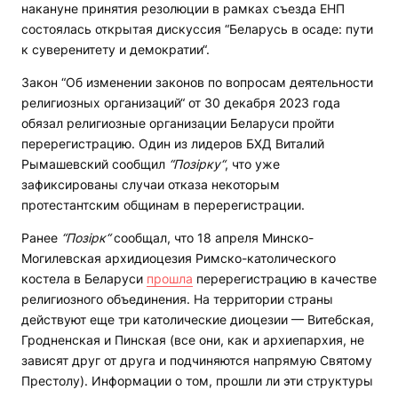
накануне принятия резолюции в рамках съезда ЕНП
состоялась открытая дискуссия “Беларусь в осаде: пути
к суверенитету и демократии“.
Закон “Об изменении законов по вопросам деятельности
религиозных организаций“ от 30 декабря 2023 года
обязал религиозные организации Беларуси пройти
перерегистрацию. Один из лидеров БХД Виталий
Рымашевский сообщил
“Позірку“
, что уже
зафиксированы случаи отказа некоторым
протестантским общинам в перерегистрации.
Ранее
“Позірк“
сообщал, что 18 апреля Минско-
Могилевская архидиоцезия Римско-католического
костела в Беларуси
прошла
перерегистрацию в качестве
религиозного объединения. На территории страны
действуют еще три католические диоцезии — Витебская,
Гродненская и Пинская (все они, как и архиепархия, не
зависят друг от друга и подчиняются напрямую Святому
Престолу). Информации о том, прошли ли эти структуры