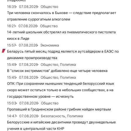
16:35
07.08.2026
Общество
Три человека скончалось в Быхове — следствие предполагает
отравление суррогатным алкоголем
16:21
07.08.2026
Общество
14-летний школьник обстрелял из пневматического пистолета
киоск в Лиде
15:57
07.08.2026
Экономика
Беларусь пятый месяц подряд является аутсайдером в ЕАЭС по
динамике промпроизводства
15:49
07.08.2026
Общество, Политика
В “список экстремистов“ добавлено еще четыре человека
15:45
07.08.2026
Общество, Политика
ОПК: При сохранении нынешних тенденций белорусский язык
скоро может остаться только в небольших сообществах, а на
государственном уровне — исчезнуть
15:03
07.08.2026
Общество
Пропавший в Гродненском районе грибник найден мертвым
14:47
07.08.2026
Безопасность, Политика
Белорусские и китайские десантники проведут двухнедельные
учения в центральной части КНР