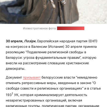
Иллюстративное фото:
detroitcatholic.com
30 апреля,
Позірк.
Европейская народная партия (ЕНП)
на конгрессе в Валенсии (Испания) 30 апреля приняла
резолюцию “Подавление религиозной свободы в
Беларуси: угроза фундаментальным правам“, которую
внесли на рассмотрение словацкие христианские
демократы.
Документ
призывает
белорусские власти “немедленно
отменить репрессивные меры, введенные в законе “О
свободе совести и религиозных организациях“ и в статье
1
193
УК, которая криминализирует деятельность
незарегистрированных организаций, включая
религиозные группы, политические партии, организации