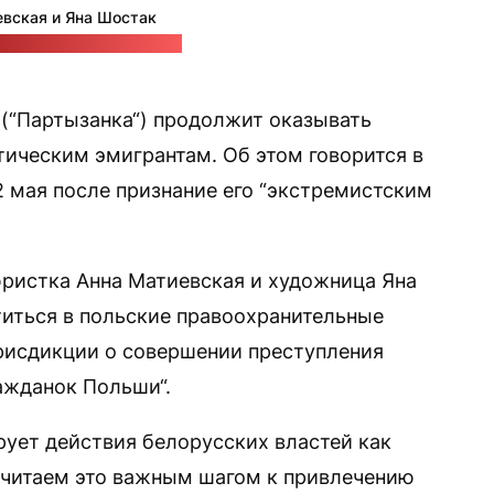
вская и Яна Шостак
еграм-канал Partyzanka
 (“Партызанка“) продолжит оказывать
ическим эмигрантам. Об этом говорится в
 мая после признание его “экстремистским
ристка Анна Матиевская и художница Яна
иться в польские правоохранительные
рисдикции о совершении преступления
ажданок Польши“.
рует действия белорусских властей как
считаем это важным шагом к привлечению