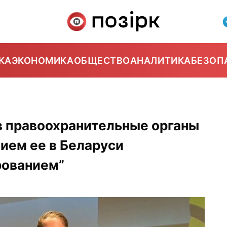
КА
ЭКОНОМИКА
ОБЩЕСТВО
АНАЛИТИКА
БЕЗОП
5
 в правоохранительные органы
нием ее в Беларуси
рованием”