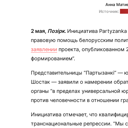
Анна Матие
Источник:
тел
2 мая,
Позірк
.
Инициатива Partyzanka
правовую помощь белорусским полит
заявлении
проекта, опубликованном 2
формированием“.
Представительницы “Партызанкі“ — ю
Шостак — заявили о намерении обрат
органы “в пределах универсальной ю
против человечности в отношении гр
Инициатива отмечает, что квалифици
транснациональные репрессии. “Мы 