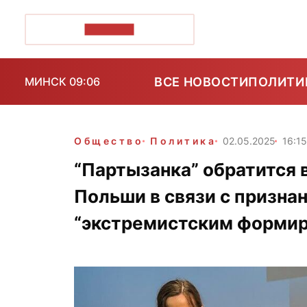
ПОЗІРК+
ВСЕ НОВОСТИ
ПОЛИТИ
МИНСК 09:06
Общество
Политика
02.05.2025
16:1
​“Партызанка” обратится
Польши в связи с призна
“экстремистским форми