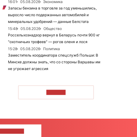
16:01
05.08.2026
Экономика
Запасы бензина в торговле за год уменьшились,
выросло число подержанных автомобилей и
минеральных удобрений — данные Белстата
15:48
05.08.2026
Общество
Россельхознадзор вернул в Беларусь почти 900 кг
"охотничьих трофеев" — рогов оленя и лося
15:28
05.08.2026
Политика
Заместитель координатора спецслужб Польши: В
Минске должны знать, что со стороны Варшавы им
не угрожает агрессия
ЧИТАТЬ
ШИТЕ НАМ