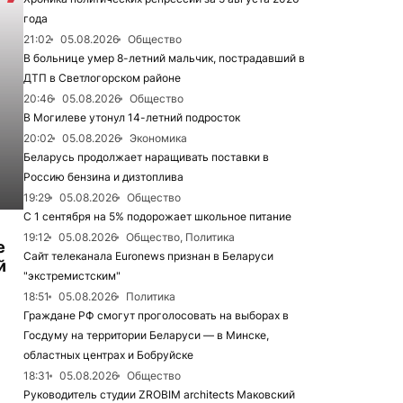
года
21:02
05.08.2026
Общество
В больнице умер 8-летний мальчик, пострадавший в
ДТП в Светлогорском районе
20:46
05.08.2026
Общество
В Могилеве утонул 14-летний подросток
20:02
05.08.2026
Экономика
Беларусь продолжает наращивать поставки в
Россию бензина и дизтоплива
19:29
05.08.2026
Общество
С 1 сентября на 5% подорожает школьное питание
19:12
05.08.2026
Общество, Политика
е
Сайт телеканала Euronews признан в Беларуси
й
"экстремистским"
18:51
05.08.2026
Политика
Граждане РФ смогут проголосовать на выборах в
Госдуму на территории Беларуси — в Минске,
областных центрах и Бобруйске
18:31
05.08.2026
Общество
Руководитель студии ZROBIM architects Маковский