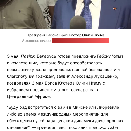
Президент Габона Брис Клотер Олиги Нгема
Архивное видео:
Al Jazeera / Стоп-кадр: "Позірк"
3 мая,
Позірк
.
Беларусь готова предложить Габону “опыт
и компетенции, которые будут способствовать
повышению уровня продовольственной безопасности и
благополучия граждан“, заявил Александр Лукашенко,
поздравляя 3 мая Бриса Клотера Олиги Нгему с
избранием президентом этого государства в
Центральной Африке.
“Буду рад встретиться с вами в Минске или Либревиле
либо во время международных мероприятий для
обсуждения путей наращивания динамики двусторонних
отношений“, — приводит текст послания пресс-служба