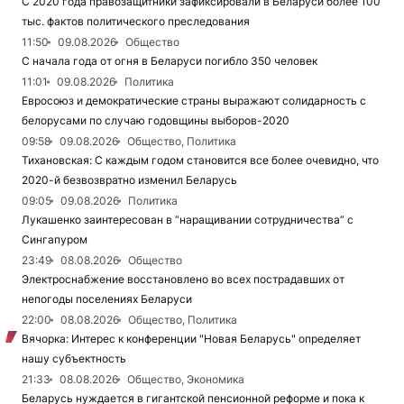
С 2020 года правозащитники зафиксировали в Беларуси более 100
тыс. фактов политического преследования
11:50
09.08.2026
Общество
С начала года от огня в Беларуси погибло 350 человек
11:01
09.08.2026
Политика
Евросоюз и демократические страны выражают солидарность с
белорусами по случаю годовщины выборов-2020
09:58
09.08.2026
Общество, Политика
Тихановская: С каждым годом становится все более очевидно, что
2020-й безвозвратно изменил Беларусь
09:05
09.08.2026
Политика
Лукашенко заинтересован в “наращивании сотрудничества” с
Сингапуром
23:49
08.08.2026
Общество
Электроснабжение восстановлено во всех пострадавших от
непогоды поселениях Беларуси
22:00
08.08.2026
Общество, Политика
Вячорка: Интерес к конференции "Новая Беларусь" определяет
нашу субъектность
21:33
08.08.2026
Общество, Экономика
Беларусь нуждается в гигантской пенсионной реформе и пока к