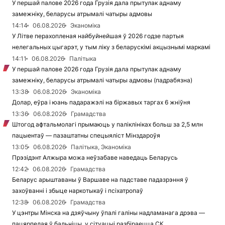
У першай палове 2026 года Грузія дала прытулак аднаму
замежніку, беларусы атрымалі чатыры адмовы
14:14
06.08.2026
Эканоміка
У Літве перахопленая найбуйнейшая ў 2026 годзе партыя
нелегальных цыгарэт, у тым ліку з беларускімі акцызнымі маркамі
14:11
06.08.2026
Палітыка
У першай палове 2026 года Грузія дала прытулак аднаму
замежніку, беларусы атрымалі чатыры адмовы (падрабязна)
13:38
06.08.2026
Эканоміка
Долар, еўра і юань падаражэлі на біржавых таргах 6 жніўня
13:36
06.08.2026
Грамадства
Штогод афтальмолагі прымаюць у паліклініках больш за 2,5 млн
пацыентаў — пазаштатны спецыяліст Мінздароўя
13:05
06.08.2026
Палітыка, Эканоміка
Прэзідэнт Алжыра можа неўзабаве наведаць Беларусь
12:42
06.08.2026
Грамадства
Беларус арыштаваны ў Варшаве на падставе падазрэння ў
захоўванні і збыце наркотыкаў і псіхатропаў
12:38
06.08.2026
Грамадства
У цэнтры Мінска на дзяўчыну ўпалі галіны надламанага дрэва —
пацярпелая ў бальніцы, у сітуацыі разбіраецца СК