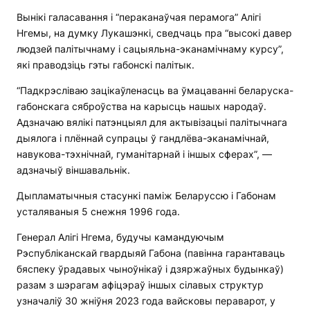
Вынікі галасавання і “пераканаўчая перамога” Алігі
Нгемы, на думку Лукашэнкі, сведчаць пра “высокі давер
людзей палітычнаму і сацыяльна-эканамічнаму курсу”,
які праводзіць гэты габонскі палітык.
“Падкрэсліваю зацікаўленасць ва ўмацаванні беларуска-
габонскага сяброўства на карысць нашых народаў.
Адзначаю вялікі патэнцыял для актывізацыі палітычнага
дыялога і плённай супрацы ў гандлёва-эканамічнай,
навукова-тэхнічнай, гуманітарнай і іншых сферах”, —
адзначыў віншавальнік.
Дыпламатычныя стасункі паміж Беларуссю і Габонам
усталяваныя 5 снежня 1996 года.
Генерал Алігі Нгема, будучы камандуючым
Рэспубліканскай гвардыяй Габона (павінна гарантаваць
бяспеку ўрадавых чыноўнікаў і дзяржаўных будынкаў)
разам з шэрагам афіцэраў іншых сілавых структур
узначаліў 30 жніўня 2023 года вайсковы пераварот, у