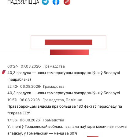
ПАДЗЯЛІЦЦА:
ПАКАЗАЦЬ БОЛЬШ
СТУЖКА НАВІН
00:24
07.08.2026
Грамадства
40,3 градуса — новы тэмпературны рэкорд жніўня ў Беларусі
(падрабязна)
22:42
06.08.2026
Грамадства
40,3 градуса — новы тэмпературны рэкорд жніўня ў Беларусі
19:57
06.08.2026
Грамадства, Палітыка
Правабаронцам вядома пра больш за 180 фактаў пераследу па
"справе ЕГУ"
17:36
06.08.2026
Грамадства
У ліпені ў Гродзенскай вобласці выпала паўтары месячныя нормы
ападкаў, у Гомельскай — менш за 60%