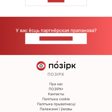
ЧЫТАЦЬ
У вас ёсць партнёрская прапанова?
НАПІШЫЦЕ НАМ
ПОЗІРК
Пра нас
ПОЗІРК+
Кантакты
Палітыка cookie
Палітыка прыватнасці
Палажэнні і ўмовы