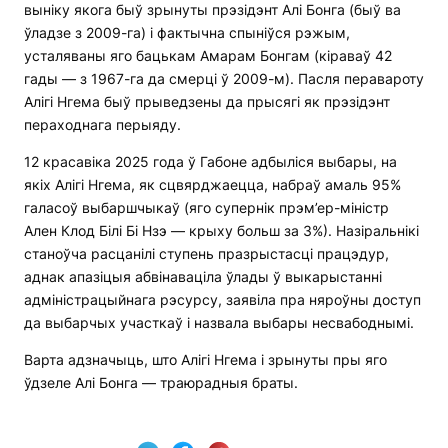
выніку якога быў зрынуты прэзідэнт Алі Бонга (быў ва
ўладзе з 2009-га) і фактычна спыніўся рэжым,
усталяваны яго бацькам Амарам Бонгам (кіраваў 42
гады — з 1967-га да смерці ў 2009-м). Пасля перавароту
Алігі Нгема быў прыведзены да прысягі як прэзідэнт
пераходнага перыяду.
12 красавіка 2025 года ў Габоне адбыліся выбары, на
якіх Алігі Нгема, як сцвярджаецца, набраў амаль 95%
галасоў выбаршчыкаў (яго супернік прэм’ер-міністр
Ален Клод Білі Бі Нзэ — крыху больш за 3%). Назіральнікі
станоўча расцанілі ступень празрыстасці працэдур,
аднак апазіцыя абвінаваціла ўлады ў выкарыстанні
адміністрацыйнага рэсурсу, заявіла пра няроўны доступ
да выбарчых участкаў і назвала выбары несвабоднымі.
Варта адзначыць, што Алігі Нгема і зрынуты пры яго
ўдзеле Алі Бонга — траюрадныя браты.