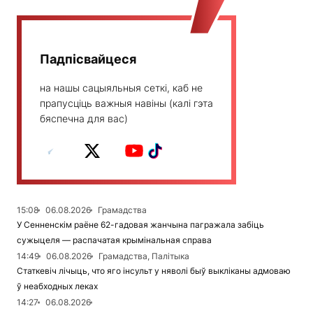
Падпісвайцеся
на нашы сацыяльныя сеткі, каб не
прапусціць важныя навіны (калі гэта
бяспечна для вас)
15:08
06.08.2026
Грамадства
У Сенненскім раёне 62-гадовая жанчына пагражала забіць
сужыцеля — распачатая крымінальная справа
14:49
06.08.2026
Грамадства, Палітыка
Статкевіч лічыць, что яго інсульт у няволі быў выкліканы адмоваю
ў неабходных леках
14:27
06.08.2026