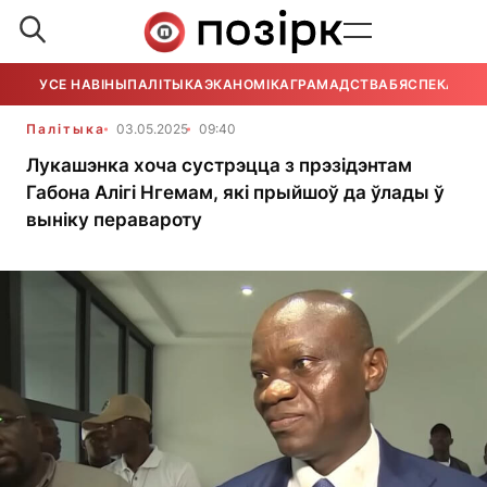
УСЕ НАВІНЫ
ПАЛІТЫКА
ЭКАНОМІКА
ГРАМАДСТВА
БЯСПЕКА
УСЕ
Палітыка
03.05.2025
09:40
Лукашэнка хоча сустрэцца з прэзідэнтам
Габона Алігі Нгемам, які прыйшоў да ўлады ў
выніку перавароту