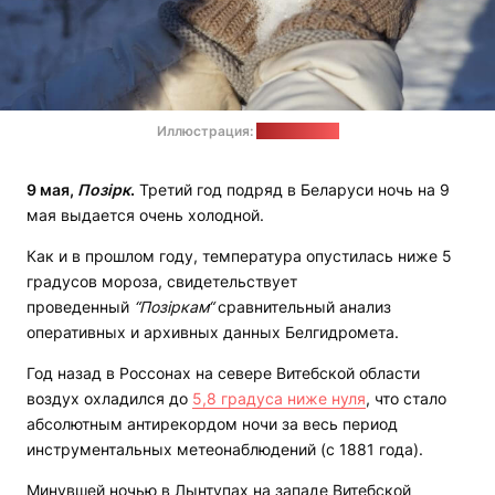
Иллюстрация:
pixabay.com
9 мая,
Позірк
.
Третий год подряд в Беларуси ночь на 9
мая выдается очень холодной.
Как и в прошлом году, температура опустилась ниже 5
градусов мороза, свидетельствует
проведенный
“
Позіркам“
сравнительный анализ
оперативных и архивных данных Белгидромета.
Год назад в Россонах на севере Витебской области
воздух охладился до
5,8 градуса ниже нуля
, что стало
абсолютным антирекордом ночи за весь период
инструментальных метеонаблюдений (с 1881 года).
Минувшей ночью в Лынтупах на западе Витебской