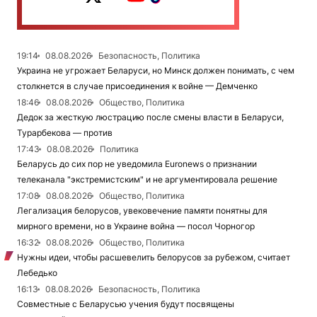
19:14
08.08.2026
Безопасность, Политика
Украина не угрожает Беларуси, но Минск должен понимать, с чем
столкнется в случае присоединения к войне — Демченко
18:46
08.08.2026
Общество, Политика
Дедок за жесткую люстрацию после смены власти в Беларуси,
Турарбекова — против
17:43
08.08.2026
Политика
Беларусь до сих пор не уведомила Euronews о признании
телеканала "экстремистским" и не аргументировала решение
17:08
08.08.2026
Общество, Политика
Легализация белорусов, увековечение памяти понятны для
мирного времени, но в Украине война — посол Чорногор
16:32
08.08.2026
Общество, Политика
Нужны идеи, чтобы расшевелить белорусов за рубежом, считает
Лебедько
16:13
08.08.2026
Безопасность, Политика
Совместные с Беларусью учения будут посвящены