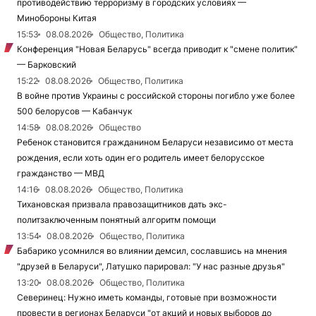
противодействию терроризму в городских условиях —
Минобороны Китая
15:53
08.08.2026
Общество, Политика
Конференция "Новая Беларусь" всегда приводит к "смене политик"
— Барковский
15:22
08.08.2026
Общество, Политика
В войне против Украины с российской стороны погибло уже более
500 белорусов — Кабанчук
14:58
08.08.2026
Общество
Ребенок становится гражданином Беларуси независимо от места
рождения, если хоть один его родитель имеет белорусское
гражданство — МВД
14:16
08.08.2026
Общество, Политика
Тихановская призвала правозащитников дать экс-
политзаключенным понятный алгоритм помощи
13:54
08.08.2026
Общество, Политика
Бабарико усомнился во влиянии демсил, сославшись на мнения
"друзей в Беларуси", Латушко парировал: "У нас разные друзья"
13:20
08.08.2026
Общество, Политика
Северинец: Нужно иметь команды, готовые при возможности
провести в регионах Беларуси "от акций и новых выборов до