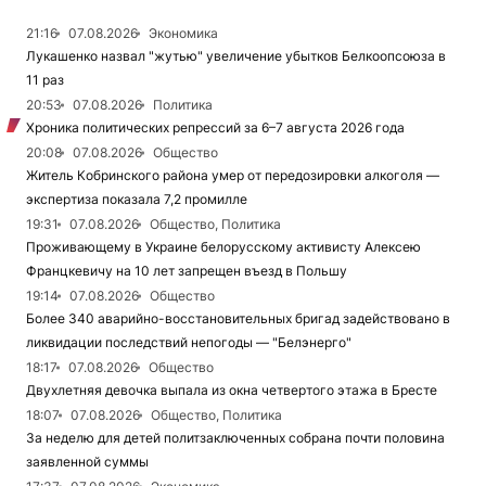
21:16
07.08.2026
Экономика
Лукашенко назвал "жутью" увеличение убытков Белкоопсоюза в
11 раз
20:53
07.08.2026
Политика
Хроника политических репрессий за 6–7 августа 2026 года
20:08
07.08.2026
Общество
Житель Кобринского района умер от передозировки алкоголя —
экспертиза показала 7,2 промилле
19:31
07.08.2026
Общество, Политика
Проживающему в Украине белорусскому активисту Алексею
Францкевичу на 10 лет запрещен въезд в Польшу
19:14
07.08.2026
Общество
Более 340 аварийно-восстановительных бригад задействовано в
ликвидации последствий непогоды — "Белэнерго"
18:17
07.08.2026
Общество
Двухлетняя девочка выпала из окна четвертого этажа в Бресте
18:07
07.08.2026
Общество, Политика
За неделю для детей политзаключенных собрана почти половина
заявленной суммы