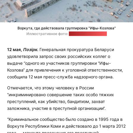
Воркута, где действовала группировка "Ифы-Козлова"
Иллюстративное фото:
Мария Пессер / t-j.ru
12 мая,
Позірк
.
Генеральная прокуратура Беларуси
удовлетворила запрос своих российских коллег о
выдаче “одного из участников группировки “Ифы-
Козлова“ для привлечения к уголовной ответственности,
сообщила 12 мая пресс-служба надзорного органа.
Отмечается, что этому человеку в России
“инкриминировано совершение таких особо тяжких
преступлений, как убийство, бандитизм, захват
заложника, участие в преступной организации“.
“Криминальное сообщество было создано в 1995 года в
Воркуте Республики Коми и действовало до 1 марта 2012
года — момента пресечения его преступной