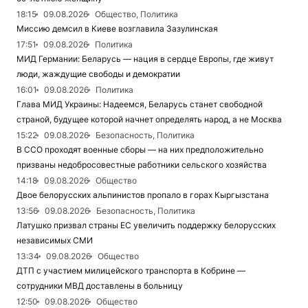
18:15
09.08.2026
Общество, Политика
Миссию демсил в Киеве возглавила Зазулинская
17:51
09.08.2026
Политика
МИД Германии: Беларусь — нация в сердце Европы, где живут
люди, жаждущие свободы и демократии
16:01
09.08.2026
Политика
Глава МИД Украины: Надеемся, Беларусь станет свободной
страной, будущее которой начнет определять народ, а не Москва
15:22
09.08.2026
Безопасность, Политика
В ССО проходят военные сборы — на них предположительно
призваны недобросовестные работники сельского хозяйства
14:18
09.08.2026
Общество
Двое белорусских альпинистов пропало в горах Кыргызстана
13:56
09.08.2026
Безопасность, Политика
Латушко призвал страны ЕС увеличить поддержку белорусских
независимых СМИ
13:34
09.08.2026
Общество
ДТП с участием милицейского транспорта в Кобрине —
сотрудники МВД доставлены в больницу
12:50
09.08.2026
Общество