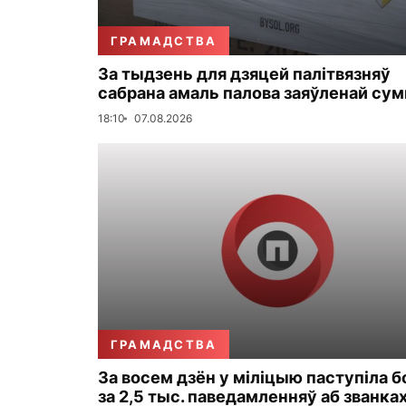
ГРАМАДСТВА
За тыдзень для дзяцей палітвязняў
сабрана амаль палова заяўленай су
18:10
07.08.2026
ГРАМАДСТВА
За восем дзён у міліцыю паступіла 
за 2,5 тыс. паведамленняў аб званка