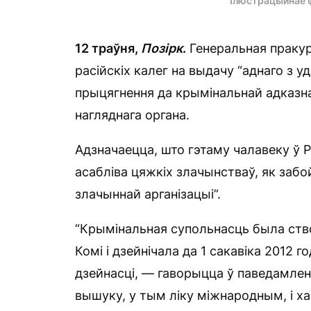
Ілюстрацыйнае 
12 траўня,
Позірк
.
Генеральная пракур
расійскіх калег на выдачу “аднаго з у
прыцягнення да крымінальнай адказна
нагляднага органа.
Адзначаецца, што гэтаму чалавеку ў Ра
асабліва цяжкіх злачынстваў, як забо
злачыннай арганізацыі”.
“Крымінальная супольнасць была ство
Комі і дзейнічала да 1 сакавіка 2012
дзейнасці, — гаворыцца ў паведамленн
вышуку, у тым ліку міжнародным, і ха