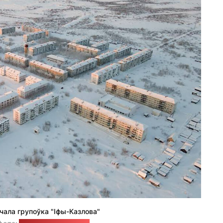
ічала групоўка "Іфы-Казлова"