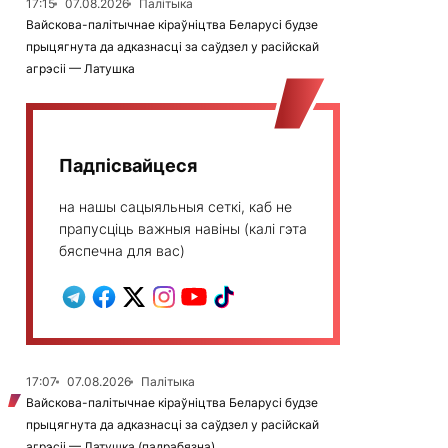
17:15
07.08.2026
Палітыка
Вайскова-палітычнае кіраўніцтва Беларусі будзе
прыцягнута да адказнасці за саўдзел у расійскай
агрэсіі — Латушка
Падпісвайцеся
на нашы сацыяльныя сеткі, каб не
прапусціць важныя навіны (калі гэта
бяспечна для вас)
17:07
07.08.2026
Палітыка
Вайскова-палітычнае кіраўніцтва Беларусі будзе
прыцягнута да адказнасці за саўдзел у расійскай
агрэсіі — Латушка (падрабязна)