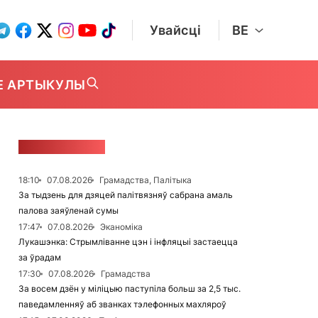
Увайсці
BE
Е АРТЫКУЛЫ
СТУЖКА НАВІН
18:10
07.08.2026
Грамадства, Палітыка
За тыдзень для дзяцей палітвязняў сабрана амаль
палова заяўленай сумы
17:47
07.08.2026
Эканоміка
Лукашэнка: Стрымліванне цэн і інфляцыі застаецца
за ўрадам
17:30
07.08.2026
Грамадства
За восем дзён у міліцыю паступіла больш за 2,5 тыс.
паведамленняў аб званках тэлефонных махляроў