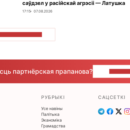
саўдзел у расійскай агрэсіі — Латушка
17:15
07.08.2026
ПАКАЗАЦЬ БОЛЬШ
ёсць партнёрская прапанова?
НАПІШЫ
РУБРЫКІ
САЦСЕТКІ
Усе навіны
Палітыка
Эканоміка
Грамадства