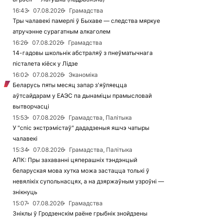
16:43
07.08.2026
Грамадства
Тры чалавекі памерлі ў Быхаве — следства мяркуе
атручэнне сурагатным алкаголем
16:26
07.08.2026
Грамадства
14-гадовы школьнік абстраляў з пнеўматычнага
пісталета кіёск у Лідзе
16:02
07.08.2026
Эканоміка
Беларусь пяты месяц запар з'яўляецца
аўтсайдарам у ЕАЭС па дынаміцы прамысловай
вытворчасці
15:53
07.08.2026
Грамадства, Палітыка
У "спіс экстрэмістаў" дададзеныя яшчэ чатыры
чалавекі
15:34
07.08.2026
Грамадства, Палітыка
АПК: Пры захаванні цяперашніх тэндэнцый
беларуская мова хутка можа застацца толькі ў
невялікіх супольнасцях, а на дзяржаўным узроўні —
знікнуць
15:07
07.08.2026
Грамадства
Зніклы ў Гродзенскім раёне грыбнік знойдзены