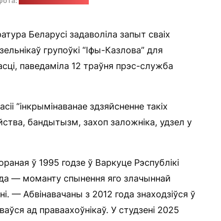
фота:
Марыя Песер / t-j.ru
атура Беларусі задаволіла запыт сваіх
дзельнікаў групоўкі “Іфы-Казлова” для
сці, паведаміла 12 траўня прэс-служба
сіі “інкрымінаванае здзяйсненне такіх
йства, бандытызм, захоп заложніка, удзел у
раная ў 1995 годзе ў Варкуце Рэспублікі
 года — моманту спынення яго злачыннай
і. — Абвінавачаны з 2012 года знаходзіўся ў
ваўся ад праваахоўнікаў. У студзені 2025