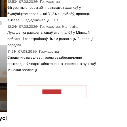
12:53
07.08.2026
Грамадства
Фігуранты справы аб нявыплаце падаткаў у
будаўніцтве пералічылі 31,2 млн рублёў, просяць
вызваліць ад адказнасці — СК
і
12:24
07.08.2026
Грамадства, Эканоміка
Лукашэнка раскрытыкаваў стан палёў у Мінскай
вобласці і запатрабаваў "імем рэвалюцыі" навесці
парадак
11:51
07.08.2026
Грамадства
Спецыялісты аднавілі электразабеспячэнне
прыкладна ў чвэрці абясточаных населеных пунктаў
Мінскай вобласці
ЧЫТАЦЬ
усі