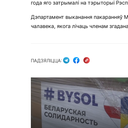
года яго затрымалі на тэрыторыі Рэсп
Дэпартамент выканання пакаранняў М
чалавека, якога лічаць членам згадана
ПАДЗЯЛІЦЦА: