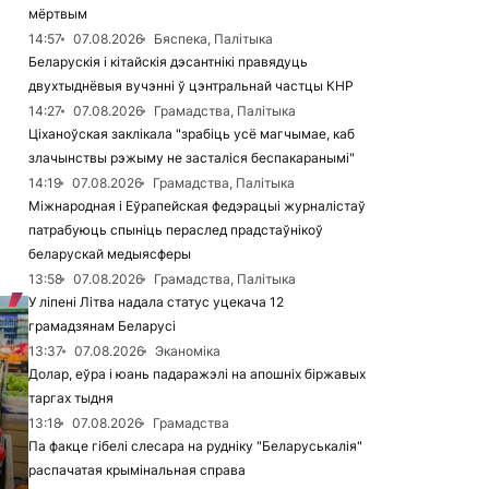
мёртвым
14:57
07.08.2026
Бяспека, Палітыка
Беларускія і кітайскія дэсантнікі правядуць
двухтыднёвыя вучэнні ў цэнтральнай частцы КНР
14:27
07.08.2026
Грамадства, Палітыка
Ціханоўская заклікала "зрабіць усё магчымае, каб
злачынствы рэжыму не засталіся беспакаранымі"
14:19
07.08.2026
Грамадства, Палітыка
Міжнародная і Еўрапейская федэрацыі журналістаў
патрабуюць спыніць пераслед прадстаўнікоў
беларускай медыясферы
13:58
07.08.2026
Грамадства, Палітыка
У ліпені Літва надала статус уцекача 12
грамадзянам Беларусі
13:37
07.08.2026
Эканоміка
Долар, еўра і юань падаражэлі на апошніх біржавых
таргах тыдня
13:18
07.08.2026
Грамадства
Па факце гібелі слесара на рудніку "Беларуськалія"
распачатая крымінальная справа