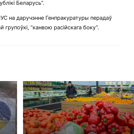
ублікі Беларусь”.
УС на даручэнне Генпракуратуры перадаў
й групоўкі, “канвою расійскага боку”.