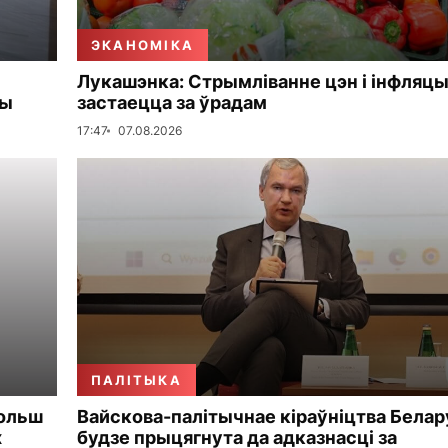
ЭКАНОМІКА
Лукашэнка: Стрымліванне цэн і інфляцы
мы
застаецца за ўрадам
17:47
07.08.2026
ПАЛІТЫКА
больш
Вайскова-палітычнае кіраўніцтва Белар
х
будзе прыцягнута да адказнасці за