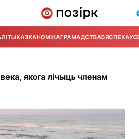
АЛІТЫКА
ЭКАНОМІКА
ГРАМАДСТВА
БЯСПЕКА
УС
века, якога лічыць членам