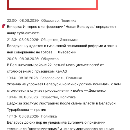
22:00
08.08.2026
Общество, Политика
Вячорка: Интерес к конференции "Новая Беларусь" определяет
нашу субъектность
21:33
08.08.2026
Общество, Экономика
Беларусь нуждается в гигантской пенсионной реформе и пока к
ней совершенно не готова — Львовский
20:06
08.08.2026
Общество
В Белыничском районе 22-летний мотоциклист погиб от
столкновения с грузовиком КамАЗ
19:14
08.08.2026
Безопасность, Политика
Украина не угрожает Беларуси, но Минск должен понимать, с чем
столкнется в случае присоединения к войне — Демченко
18:46
08.08.2026
Общество, Политика
Дедок за жесткую люстрацию после смены власти в Беларуси,
Турарбекова — против
17:43
08.08.2026
Политика
Беларусь до сих пор не уведомила Euronews о признании
телеканала "экстремистским" и не аргументировала решение