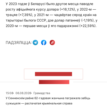
У 2023 годзе ў Беларусі было другое месца паводле
росту афіцыйнага курсу долара (+16,12%), у 2022-м —
трэцяе (+7,39%), у 2021-м — чацвёртае сярод краін на
тэрыторыі былога СССР, дзе долар патаннеў (-1,19%), у
2020-м — першае месца ў яго падаражэнні (+22,59%).
ПАДЗЯЛІЦЦА:
ПАКАЗАЦЬ БОЛЬШ
СТУЖКА НАВІН
15:08
06.08.2026
Грамадства
У Сенненскім раёне 62-гадовая жанчына пагражала забіць
сужыцеля — распачатая крымінальная справа