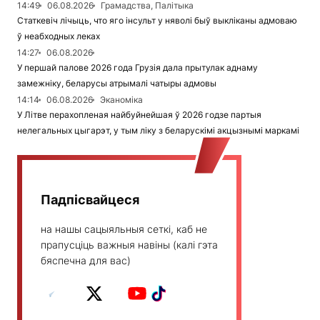
14:49
06.08.2026
Грамадства, Палітыка
Статкевіч лічыць, что яго інсульт у няволі быў выкліканы адмоваю
ў неабходных леках
14:27
06.08.2026
У першай палове 2026 года Грузія дала прытулак аднаму
замежніку, беларусы атрымалі чатыры адмовы
14:14
06.08.2026
Эканоміка
У Літве перахопленая найбуйнейшая ў 2026 годзе партыя
нелегальных цыгарэт, у тым ліку з беларускімі акцызнымі маркамі
Падпісвайцеся
на нашы сацыяльныя сеткі, каб не
прапусціць важныя навіны (калі гэта
бяспечна для вас)