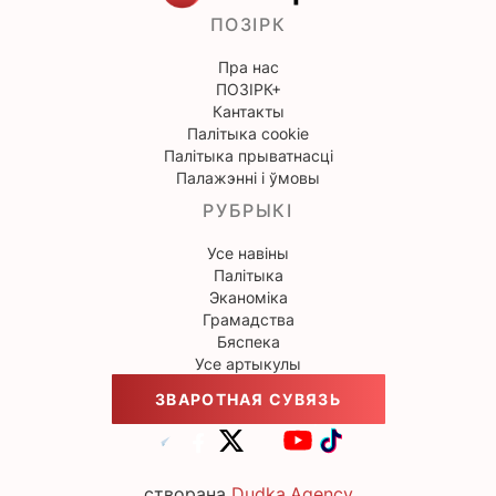
ПОЗІРК
Пра нас
ПОЗІРК+
Кантакты
Палітыка cookie
Палітыка прыватнасці
Палажэнні і ўмовы
РУБРЫКІ
Усе навіны
Палітыка
Эканоміка
Грамадства
Бяспека
Усе артыкулы
ЗВАРОТНАЯ СУВЯЗЬ
створана
Dudka.Agency