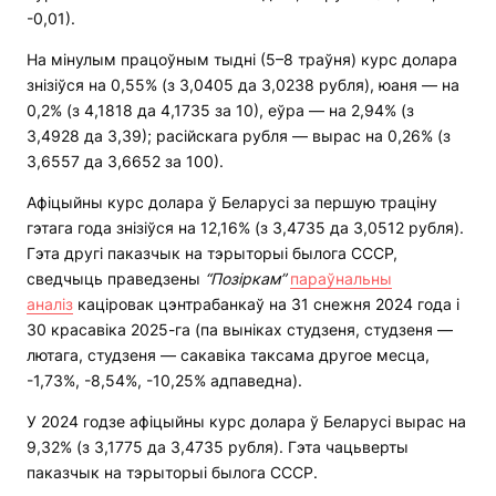
-0,01).
На мінулым працоўным тыдні (5–8 траўня) курс долара
знізіўся на 0,55% (з 3,0405 да 3,0238 рубля), юаня — на
0,2% (з 4,1818 да 4,1735 за 10), еўра — на 2,94% (з
3,4928 да 3,39); расійскага рубля — вырас на 0,26% (з
3,6557 да 3,6652 за 100).
Афіцыйны курс долара ў Беларусі за першую траціну
гэтага года знізіўся на 12,16% (з 3,4735 да 3,0512 рубля).
Гэта другі паказчык на тэрыторыі былога СССР,
сведчыць праведзены
“Позіркам”
параўнальны
аналіз
каціровак цэнтрабанкаў на 31 снежня 2024 года і
30 красавіка 2025-га (па выніках студзеня, студзеня —
лютага, студзеня — сакавіка таксама другое месца,
-1,73%, -8,54%, -10,25% адпаведна).
У 2024 годзе афіцыйны курс долара ў Беларусі вырас на
9,32% (з 3,1775 да 3,4735 рубля). Гэта чацьверты
паказчык на тэрыторыі былога СССР.