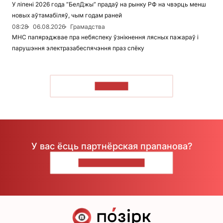
У ліпені 2026 года “БелДжы” прадаў на рынку РФ на чвэрць менш
новых аўтамабіляў, чым годам раней
08:28
06.08.2026
Грамадства
МНС папярэджвае пра небяспеку ўзнікнення лясных пажараў і
парушэння электразабеспячэння праз спёку
ЧЫТАЦЬ
У вас ёсць партнёрская прапанова?
НАПІШЫЦЕ НАМ