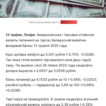
Ілюстрацыйнае фота:
freepik.com
12 траўня,
Позірк
.
Амерыканская і таксама кітайская
валюты патаннелі на таргах Беларускай валютна-
фондавай біржы 12 траўня 2025 года.
Курс долара знізіўся да 3,001 рубля (-0,75%; -0,0228).
Так нізка гэтая валюта таргавалася каля двух гадоў
таму. Па выніках сесіі 28 ліпеня 2023 года каціроўка
долара вырасла з 3,0057 да 3,0258 рубля.
Юань патаннеў да 4,1533 рубля за 10 (-0,48%; -0,0202);
расійскі рубель — падаражэў да 3,69 за 100 (+0,68%;
+0,0248).
Таргі еўра не праводзіліся. 8 траўня каціроўка агульнай
еўрапейскай валюты знізілася да 3,39 рубля (-0,29%;