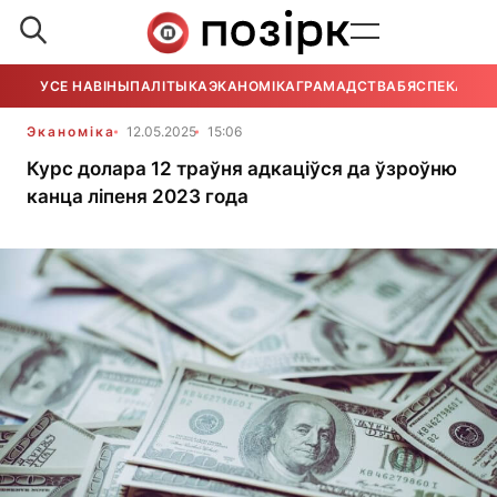
УСЕ НАВІНЫ
ПАЛІТЫКА
ЭКАНОМІКА
ГРАМАДСТВА
БЯСПЕКА
УСЕ
Эканоміка
12.05.2025
15:06
Курс долара 12 траўня адкаціўся да ўзроўню
канца ліпеня 2023 года