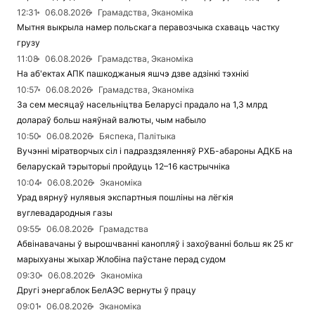
12:31
06.08.2026
Грамадства, Эканоміка
Мытня выкрыла намер польскага перавозчыка схаваць частку
грузу
11:08
06.08.2026
Грамадства, Эканоміка
На аб'ектах АПК пашкоджаныя яшчэ дзве адзінкі тэхнікі
10:57
06.08.2026
Грамадства, Эканоміка
За сем месяцаў насельніцтва Беларусі прадало на 1,3 млрд
долараў больш наяўнай валюты, чым набыло
10:50
06.08.2026
Бяспека, Палітыка
Вучэнні міратворчых сіл і падраздзяленняў РХБ-абароны АДКБ на
беларускай тэрыторыі пройдуць 12–16 кастрычніка
10:04
06.08.2026
Эканоміка
Урад вярнуў нулявыя экспартныя пошліны на лёгкія
вуглевадародныя газы
09:55
06.08.2026
Грамадства
Абвінавачаны ў вырошчванні канопляў і захоўванні больш як 25 кг
марыхуаны жыхар Жлобіна паўстане перад судом
09:30
06.08.2026
Эканоміка
Другі энергаблок БелАЭС вернуты ў працу
09:01
06.08.2026
Эканоміка