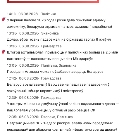
14:11
06.08.2026
Палітыка
У першай палове 2026 года Грузія дала прытулак аднаму
замежніку, беларусы атрымалі чатыры адмовы (падрабязна)
13:38
06.08.2026
Эканоміка
Долар, еўра і юань падаражэлі на біржавых таргах 6 жніўня
13:36
06.08.2026
Грамадства
Штогод афтальмолагі прымаюць у паліклініках больш за 2,5 млн
пацыентаў — пазаштатны спецыяліст Мінздароўя
13:05
06.08.2026
Палітыка, Эканоміка
Прэзідэнт Алжыра можа неўзабаве наведаць Беларусь
12:42
06.08.2026
Грамадства
Беларус арыштаваны ў Варшаве на падставе падазрэння ў
захоўванні і збыце наркотыкаў і псіхатропаў
12:38
06.08.2026
Грамадства
У цэнтры Мінска на дзяўчыну ўпалі галіны надламанага дрэва —
пацярпелая ў бальніцы, у сітуацыі разбіраецца СК
12:35
06.08.2026
Бяспека, Палітыка
Падсанкцыйнае "КБ "Радар" распрацавала новы перадатчык
перашкодаў для абароны крытычнай інфраструктуры ад дронаў