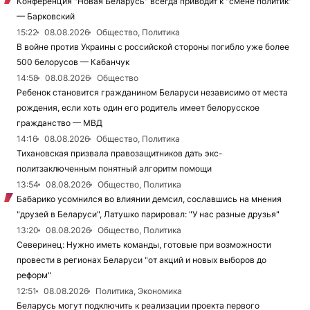
Конференция "Новая Беларусь" всегда приводит к "смене политик"
— Барковский
15:22
08.08.2026
Общество, Политика
В войне против Украины с российской стороны погибло уже более
500 белорусов — Кабанчук
14:58
08.08.2026
Общество
Ребенок становится гражданином Беларуси независимо от места
рождения, если хоть один его родитель имеет белорусское
гражданство — МВД
14:16
08.08.2026
Общество, Политика
Тихановская призвала правозащитников дать экс-
политзаключенным понятный алгоритм помощи
13:54
08.08.2026
Общество, Политика
Бабарико усомнился во влиянии демсил, сославшись на мнения
"друзей в Беларуси", Латушко парировал: "У нас разные друзья"
13:20
08.08.2026
Общество, Политика
Северинец: Нужно иметь команды, готовые при возможности
провести в регионах Беларуси "от акций и новых выборов до
реформ"
12:51
08.08.2026
Политика, Экономика
Беларусь могут подключить к реализации проекта первого