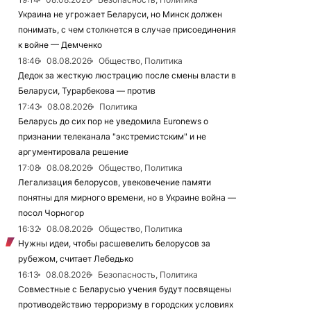
Украина не угрожает Беларуси, но Минск должен
понимать, с чем столкнется в случае присоединения
к войне — Демченко
18:46
08.08.2026
Общество, Политика
Дедок за жесткую люстрацию после смены власти в
Беларуси, Турарбекова — против
17:43
08.08.2026
Политика
Беларусь до сих пор не уведомила Euronews о
признании телеканала "экстремистским" и не
аргументировала решение
17:08
08.08.2026
Общество, Политика
Легализация белорусов, увековечение памяти
понятны для мирного времени, но в Украине война —
посол Чорногор
16:32
08.08.2026
Общество, Политика
Нужны идеи, чтобы расшевелить белорусов за
рубежом, считает Лебедько
16:13
08.08.2026
Безопасность, Политика
Совместные с Беларусью учения будут посвящены
противодействию терроризму в городских условиях