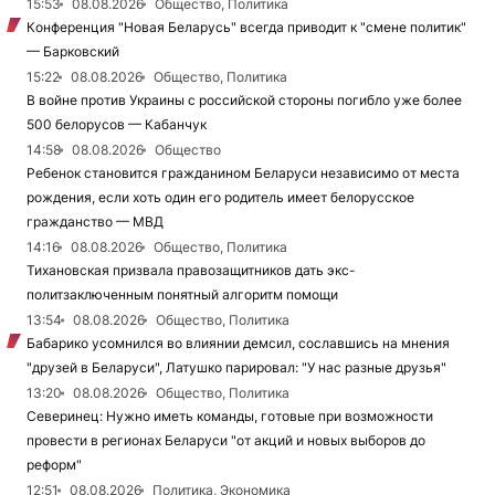
15:53
08.08.2026
Общество, Политика
Конференция "Новая Беларусь" всегда приводит к "смене политик"
— Барковский
15:22
08.08.2026
Общество, Политика
В войне против Украины с российской стороны погибло уже более
500 белорусов — Кабанчук
14:58
08.08.2026
Общество
Ребенок становится гражданином Беларуси независимо от места
рождения, если хоть один его родитель имеет белорусское
гражданство — МВД
14:16
08.08.2026
Общество, Политика
Тихановская призвала правозащитников дать экс-
политзаключенным понятный алгоритм помощи
13:54
08.08.2026
Общество, Политика
Бабарико усомнился во влиянии демсил, сославшись на мнения
"друзей в Беларуси", Латушко парировал: "У нас разные друзья"
13:20
08.08.2026
Общество, Политика
Северинец: Нужно иметь команды, готовые при возможности
провести в регионах Беларуси "от акций и новых выборов до
реформ"
12:51
08.08.2026
Политика, Экономика