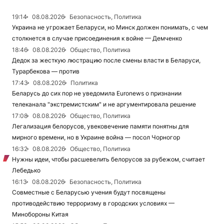
19:14
08.08.2026
Безопасность, Политика
Украина не угрожает Беларуси, но Минск должен понимать, с чем
столкнется в случае присоединения к войне — Демченко
18:46
08.08.2026
Общество, Политика
Дедок за жесткую люстрацию после смены власти в Беларуси,
Турарбекова — против
17:43
08.08.2026
Политика
Беларусь до сих пор не уведомила Euronews о признании
телеканала "экстремистским" и не аргументировала решение
17:08
08.08.2026
Общество, Политика
Легализация белорусов, увековечение памяти понятны для
мирного времени, но в Украине война — посол Чорногор
16:32
08.08.2026
Общество, Политика
Нужны идеи, чтобы расшевелить белорусов за рубежом, считает
Лебедько
16:13
08.08.2026
Безопасность, Политика
Совместные с Беларусью учения будут посвящены
противодействию терроризму в городских условиях —
Минобороны Китая