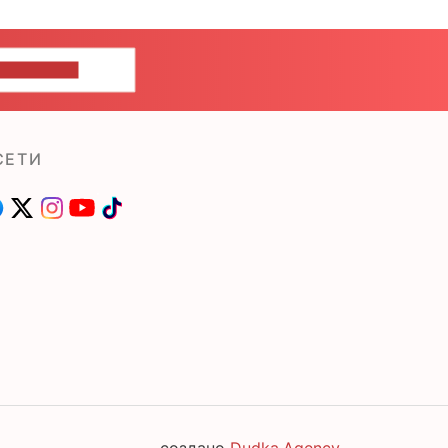
ШИТЕ НАМ
СЕТИ
создано
Dudka.Agency