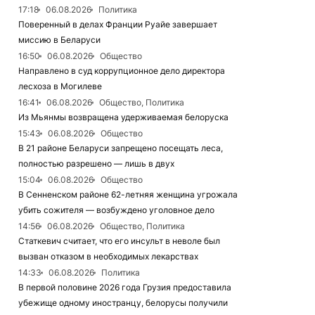
17:18
06.08.2026
Политика
Поверенный в делах Франции Руайе завершает
миссию в Беларуси
16:50
06.08.2026
Общество
Направлено в суд коррупционное дело директора
лесхоза в Могилеве
16:41
06.08.2026
Общество, Политика
Из Мьянмы возвращена удерживаемая белоруска
15:43
06.08.2026
Общество
В 21 районе Беларуси запрещено посещать леса,
полностью разрешено — лишь в двух
15:04
06.08.2026
Общество
В Сенненском районе 62-летняя женщина угрожала
убить сожителя — возбуждено уголовное дело
14:56
06.08.2026
Общество, Политика
Статкевич считает, что его инсульт в неволе был
вызван отказом в необходимых лекарствах
14:33
06.08.2026
Политика
В первой половине 2026 года Грузия предоставила
убежище одному иностранцу, белорусы получили