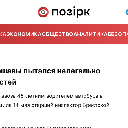
КА
ЭКОНОМИКА
ОБЩЕСТВО
АНАЛИТИКА
БЕЗОП
ршавы пытался нелегально
стей
 ввоза 45-летним водителем автобуса в
щила 14 мая старший инспектор Брестской