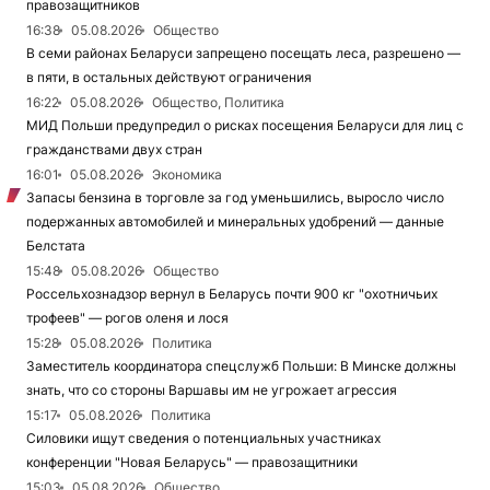
правозащитников
16:38
05.08.2026
Общество
В семи районах Беларуси запрещено посещать леса, разрешено —
в пяти, в остальных действуют ограничения
16:22
05.08.2026
Общество, Политика
МИД Польши предупредил о рисках посещения Беларуси для лиц с
гражданствами двух стран
16:01
05.08.2026
Экономика
Запасы бензина в торговле за год уменьшились, выросло число
подержанных автомобилей и минеральных удобрений — данные
Белстата
15:48
05.08.2026
Общество
Россельхознадзор вернул в Беларусь почти 900 кг "охотничьих
трофеев" — рогов оленя и лося
15:28
05.08.2026
Политика
Заместитель координатора спецслужб Польши: В Минске должны
знать, что со стороны Варшавы им не угрожает агрессия
15:17
05.08.2026
Политика
Силовики ищут сведения о потенциальных участниках
конференции "Новая Беларусь" — правозащитники
15:03
05.08.2026
Общество