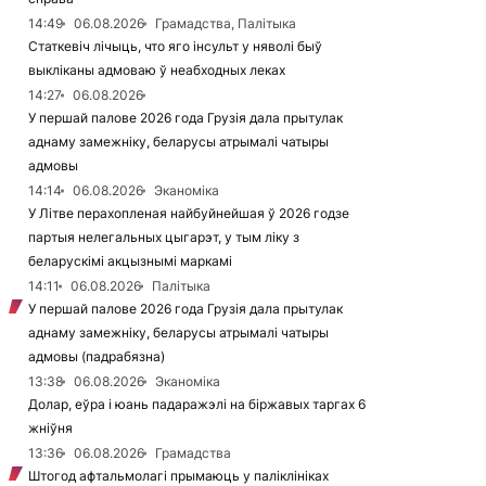
14:49
06.08.2026
Грамадства, Палітыка
Статкевіч лічыць, что яго інсульт у няволі быў
выкліканы адмоваю ў неабходных леках
14:27
06.08.2026
У першай палове 2026 года Грузія дала прытулак
аднаму замежніку, беларусы атрымалі чатыры
адмовы
14:14
06.08.2026
Эканоміка
У Літве перахопленая найбуйнейшая ў 2026 годзе
партыя нелегальных цыгарэт, у тым ліку з
беларускімі акцызнымі маркамі
14:11
06.08.2026
Палітыка
У першай палове 2026 года Грузія дала прытулак
аднаму замежніку, беларусы атрымалі чатыры
адмовы (падрабязна)
13:38
06.08.2026
Эканоміка
Долар, еўра і юань падаражэлі на біржавых таргах 6
жніўня
13:36
06.08.2026
Грамадства
Штогод афтальмолагі прымаюць у паліклініках