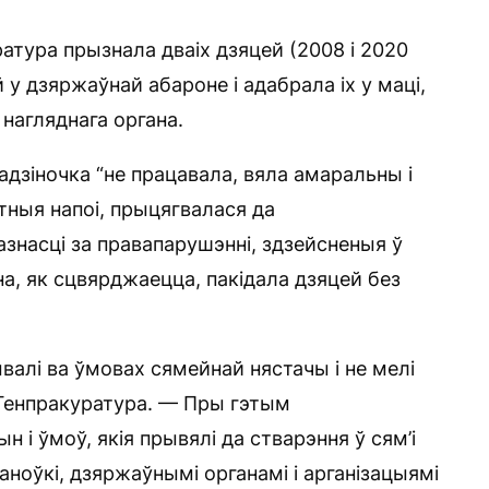
атура прызнала дваіх дзяцей (2008 і 2020
 у дзяржаўнай абароне і адабрала іх у маці,
нагляднага органа.
адзіночка “не працавала, вяла амаральны і
тныя напоі, прыцягвалася да
азнасці за правапарушэнні, здзейсненыя ў
на, як сцвярджаецца, пакідала дзяцей без
валі ва ўмовах сямейнай нястачы і не мелі
 Генпракуратура. — Пры гэтым
і ўмоў, якія прывялі да стварэння ў сям’і
ноўкі, дзяржаўнымі органамі і арганізацыямі