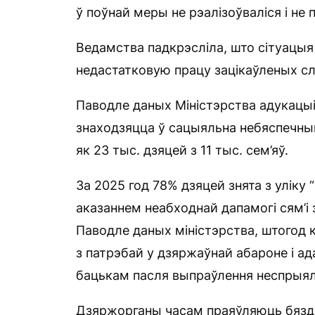
ў поўнай меры не рэалізоўваліся і не 
Ведамства падкрэсліла, што сітуацыя 
недастатковую працу зацікаўленых сл
Паводле даных Міністэрства адукацыі,
знаходзяцца ў сацыяльна небяспечны
як 23 тыс. дзяцей з 11 тыс. сем’яў.
За 2025 год 78% дзяцей знята з уліку “
аказаннем неабходнай дапамогі сям’і 
Паводле даных міністэрства, штогод 
з патрэбай у дзяржаўнай абароне і а
бацькам пасля выпраўлення неспрыяль
Дзяржорганы часам праяўляюць бяздзе