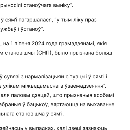
прыносілі станоўчага выніку”.
ў сям’і пагаршалася, “у тым ліку праз
ужбаў і ўстаноў”.
 на 1 ліпеня 2024 года грамадзянамі, якія
м становішчы (СНП), было прызнана больш
ў сувязі з нармалізацыяй сітуацыі ў сям’і і
з улікам міжведамаснага ўзаемадзеяння”.
каля паловы дзяцей, што прызнаныя асобамі
дабраныя ў бацькоў, вяртаюцца на выхаванне
нага становішча ў сям’і.
йнасць у выпадках, калі дзеці зазнаюць