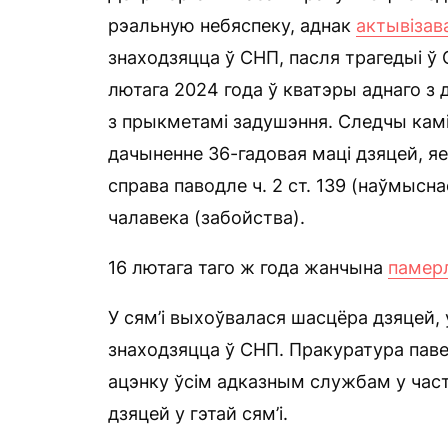
рэальную небяспеку, аднак
актывізав
знаходзяцца ў СНП, пасля трагедыі ў
лютага 2024 года ў кватэры аднаго з
з прыкметамі задушэння. Следчы камі
дачыненне 36-гадовая маці дзяцей, я
справа паводле ч. 2 ст. 139 (наўмыс
чалавека (забойства).
16 лютага таго ж года жанчына
памер
У сям’і выхоўвалася шасцёра дзяцей, 
знаходзяцца ў СНП. Пракуратура пав
ацэнку ўсім адказным службам у част
дзяцей у гэтай сям’і.