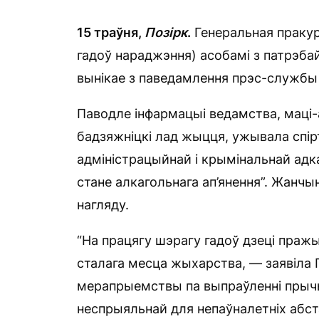
15 траўня,
Позірк
.
Генеральная пракур
гадоў нараджэння) асобамі з патрэбай
вынікае з паведамлення прэс-службы 
Паводле інфармацыі ведамства, маці-
бадзяжніцкі лад жыцця, ужывала спір
адміністрацыйнай і крымінальнай адк
стане алкагольнага ап’янення”. Жанчы
нагляду.
“На працягу шэрагу гадоў дзеці пражы
сталага месца жыхарства, — заявіла
мерапрыемствы па выпраўленні прычын 
неспрыяльнай для непаўналетніх абста