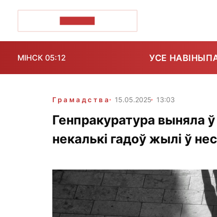
ПОЗІРК+
УСЕ НАВІНЫ
П
МІНСК 05:12
Грамадства
15.05.2025
13:03
Генпракуратура выняла ў 
некалькі гадоў жылі ў н