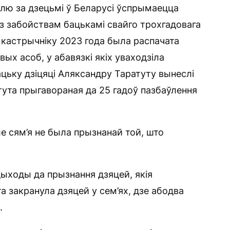
лю за дзецьмі ў Беларусі ўспрымаецца
 з забойствам бацькамі свайго трохгадовага
у кастрычніку 2023 года была распачата
х асоб, у абавязкі якіх уваходзіла
цьку дзіцяці Аляксандру Таратуту вынеслі
тута прыгавораная да 25 гадоў пазбаўлення
ле сям’я не была прызнанай той, што
дыходы да прызнання дзяцей, якія
а закранула дзяцей у сем’ях, дзе абодва
.