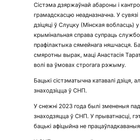
Сістэма дзяржаўнай абароны і кантро
грамадскасцю неадназначна. У сувязі
дзіцяці ў Слуцку (Мінская вобласць) 
крымінальная справа супраць службовы
прафілактыка сямейнага няшчасця. Ба
смяротны вырак, маці Анастасія Тара
волі ва ўмовах строгага рэжыму.
Бацькі сістэматычна катавалі дзіця, а
знаходзіцца ў СНП.
У снежні 2023 года былі змененыя па
знаходзяцца ў СНП. У прыватнасці, гэт
бацькі афіцыйна не працаўладкаваныя