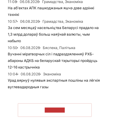
11:08
06.08.2026
Грамадства, Эканоміка
На аб'ектах АПК пашкоджаныя яшчэ дзве адзінкі
тэхнікі
10:57
06.08.2026
Грамадства, Эканоміка
За сем месяцаў насельніцтва Беларусі прадало на
1,3 млрд долараў больш наяўнай валюты, чым
набыло
10:50
06.08.2026
Бяспека, Палітыка
Вучэнні міратворчых сіл і падраздзяленняў РХБ-
абароны АДКБ на беларускай тэрыторыі пройдуць
12–16 кастрычніка
10:04
06.08.2026
Эканоміка
Урад вярнуў нулявыя экспартныя пошліны на лёгкія
вуглевадародныя газы
ЧЫТАЦЬ