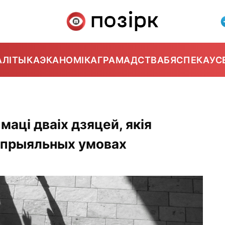
АЛІТЫКА
ЭКАНОМІКА
ГРАМАДСТВА
БЯСПЕКА
УС
маці дваіх дзяцей, якія
еспрыяльных умовах