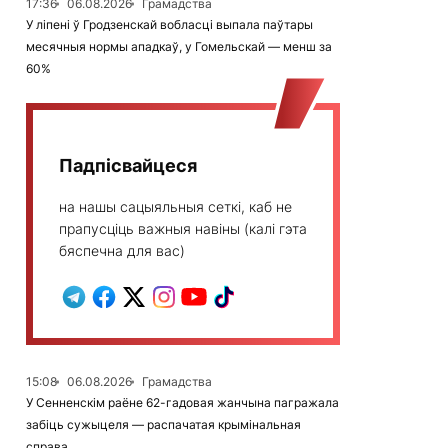
17:36
06.08.2026
Грамадства
У ліпені ў Гродзенскай вобласці выпала паўтары
месячныя нормы ападкаў, у Гомельскай — менш за
60%
Падпісвайцеся
на нашы сацыяльныя сеткі, каб не
прапусціць важныя навіны (калі гэта
бяспечна для вас)
15:08
06.08.2026
Грамадства
У Сенненскім раёне 62-гадовая жанчына пагражала
забіць сужыцеля — распачатая крымінальная
справа