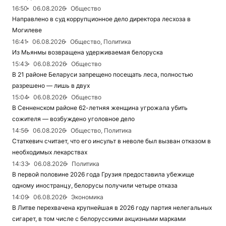
16:50
06.08.2026
Общество
Направлено в суд коррупционное дело директора лесхоза в
Могилеве
16:41
06.08.2026
Общество, Политика
Из Мьянмы возвращена удерживаемая белоруска
15:43
06.08.2026
Общество
В 21 районе Беларуси запрещено посещать леса, полностью
разрешено — лишь в двух
15:04
06.08.2026
Общество
В Сенненском районе 62-летняя женщина угрожала убить
сожителя — возбуждено уголовное дело
14:56
06.08.2026
Общество, Политика
Статкевич считает, что его инсульт в неволе был вызван отказом в
необходимых лекарствах
14:33
06.08.2026
Политика
В первой половине 2026 года Грузия предоставила убежище
одному иностранцу, белорусы получили четыре отказа
14:09
06.08.2026
Экономика
В Литве перехвачена крупнейшая в 2026 году партия нелегальных
сигарет, в том числе с белорусскими акцизными марками