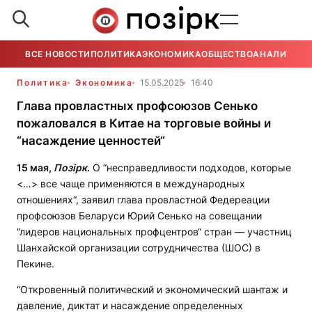
ВСЕ НОВОСТИ
ПОЛИТИКА
ЭКОНОМИКА
ОБЩЕСТВО
АНАЛИТИКА
Политика
Экономика
15.05.2025
16:40
Глава провластных профсоюзов Сенько
пожаловался в Китае на торговые войны и
“насаждение ценностей“
15 мая,
Позірк
.
О “несправедливости подходов, которые
<…> все чаще применяются в международных
отношениях“, заявил глава провластной Федереации
профсоюзов Беларуси Юрий Сенько на совещании
“лидеров национальных профцентров“ стран — участниц
Шанхайской организации сотрудничества (ШОС) в
Пекине.
“Откровенный политический и экономический шантаж и
давление, диктат и насаждение определенных