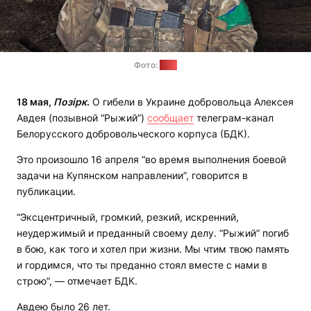
Фото:
БДК
18 мая,
Позірк
.
О гибели в Украине добровольца Алексея
Авдея (позывной “Рыжий”)
сообщает
телеграм-канал
Белорусского добровольческого корпуса (БДК).
Это произошло 16 апреля “во время выполнения боевой
задачи на Купянском направлении”, говорится в
публикации.
“Эксцентричный, громкий, резкий, искренний,
неудержимый и преданный своему делу. “Рыжий” погиб
в бою, как того и хотел при жизни. Мы чтим твою память
и гордимся, что ты преданно стоял вместе с нами в
строю”, — отмечает БДК.
Авдею было 26 лет.