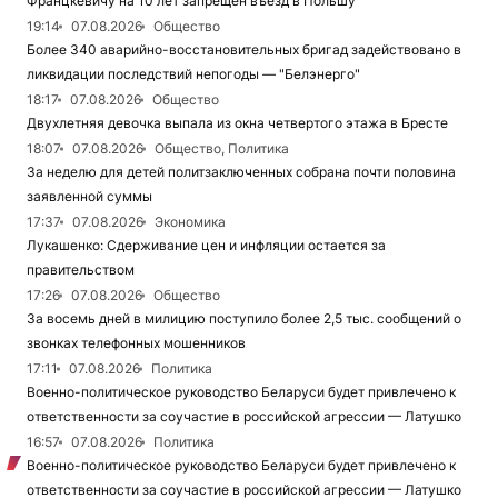
Францкевичу на 10 лет запрещен въезд в Польшу
19:14
07.08.2026
Общество
Более 340 аварийно-восстановительных бригад задействовано в
ликвидации последствий непогоды — "Белэнерго"
18:17
07.08.2026
Общество
Двухлетняя девочка выпала из окна четвертого этажа в Бресте
18:07
07.08.2026
Общество, Политика
За неделю для детей политзаключенных собрана почти половина
заявленной суммы
17:37
07.08.2026
Экономика
Лукашенко: Сдерживание цен и инфляции остается за
правительством
17:26
07.08.2026
Общество
За восемь дней в милицию поступило более 2,5 тыс. сообщений о
звонках телефонных мошенников
17:11
07.08.2026
Политика
Военно-политическое руководство Беларуси будет привлечено к
ответственности за соучастие в российской агрессии — Латушко
16:57
07.08.2026
Политика
Военно-политическое руководство Беларуси будет привлечено к
ответственности за соучастие в российской агрессии — Латушко