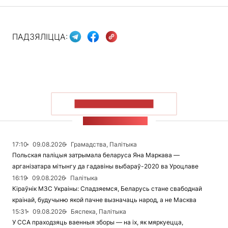
ПАДЗЯЛІЦЦА:
ПАКАЗАЦЬ БОЛЬШ
СТУЖКА НАВІН
17:10
09.08.2026
Грамадства, Палітыка
Польская паліцыя затрымала беларуса Яна Маркава —
арганізатара мітынгу да гадавіны выбараў-2020 ва Уроцлаве
16:19
09.08.2026
Палітыка
Кіраўнік МЗС Украіны: Спадзяемся, Беларусь стане свабоднай
краінай, будучыню якой пачне вызначаць народ, а не Масква
15:31
09.08.2026
Бяспека, Палітыка
У ССА праходзяць ваенныя зборы — на іх, як мяркуецца,