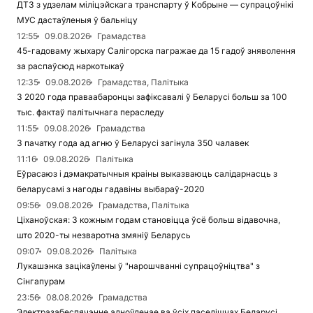
ДТЗ з удзелам міліцэйскага транспарту ў Кобрыне — супрацоўнікі
МУС дастаўленыя ў бальніцу
12:55
09.08.2026
Грамадства
45-гадоваму жыхару Салігорска пагражае да 15 гадоў зняволення
за распаўсюд наркотыкаў
12:35
09.08.2026
Грамадства, Палітыка
З 2020 года праваабаронцы зафіксавалі ў Беларусі больш за 100
тыс. фактаў палітычнага пераследу
11:55
09.08.2026
Грамадства
З пачатку года ад агню ў Беларусі загінула 350 чалавек
11:16
09.08.2026
Палітыка
Еўрасаюз і дэмакратычныя краіны выказваюць салідарнасць з
беларусамі з нагоды гадавіны выбараў-2020
09:56
09.08.2026
Грамадства, Палітыка
Ціханоўская: З кожным годам становіцца ўсё больш відавочна,
што 2020-ты незваротна змяніў Беларусь
09:07
09.08.2026
Палітыка
Лукашэнка зацікаўлены ў "нарошчванні супрацоўніцтва" з
Сінгапурам
23:56
08.08.2026
Грамадства
Электразабеспячэнне адноўленае ва ўсіх паселішчах Беларусі,