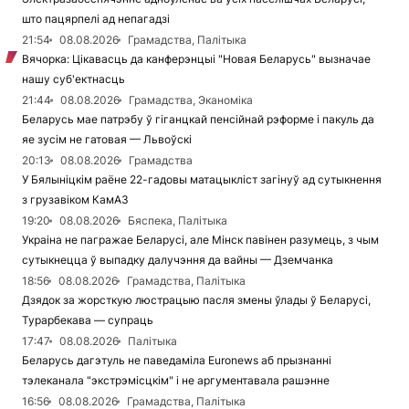
што пацярпелі ад непагадзі
21:54
08.08.2026
Грамадства, Палітыка
Вячорка: Цікавасць да канферэнцыі "Новая Беларусь" вызначае
нашу суб'ектнасць
21:44
08.08.2026
Грамадства, Эканоміка
Беларусь мае патрэбу ў гіганцкай пенсійнай рэформе і пакуль да
яе зусім не гатовая — Львоўскі
20:13
08.08.2026
Грамадства
У Бялыніцкім раёне 22-гадовы матацыкліст загінуў ад сутыкнення
з грузавіком КамАЗ
19:20
08.08.2026
Бяспека, Палітыка
Украіна не пагражае Беларусі, але Мінск павінен разумець, з чым
сутыкнецца ў выпадку далучэння да вайны — Дземчанка
18:56
08.08.2026
Грамадства, Палітыка
Дзядок за жорсткую люстрацыю пасля змены ўлады ў Беларусі,
Турарбекава — супраць
17:47
08.08.2026
Палітыка
Беларусь дагэтуль не паведаміла Euronews аб прызнанні
тэлеканала "экстрэмісцкім" і не аргументавала рашэнне
16:56
08.08.2026
Грамадства, Палітыка