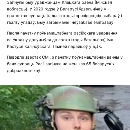
Загінулы быў ураджэнцам Клецкага раёна (Мінская
вобласць). У 2020 годзе ў Беларусі ўдзельнічаў у
пратэстах супраць фальсіфікацыі прэзідэнцкіх выбараў і
гвалту ўладаў. Быў затрыманы, неўзабаве эміграваў.
Пасля пачатку поўнамаштабнага расійскага ўварвання
ва Украіну далучыўся да палка (тады батальёна) імя
Кастуся Каліноўскага. Пазней перайшоў у БДК.
Паводле звестак СМІ, з пачатку поўнамаштабнай вайны ў
баях супраць Расіі загінула не менш за 65 беларускіх
добраахвотнікаў.