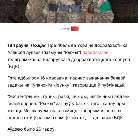
Фота:
БДК
18 траўня,
Позірк
.
Пра гібель ва Украіне добраахвотніка
Аляксея Аўдзея (пазыўны “Рыжы”)
паведамляе
тэлеграм-канал Беларускага добраахвотніцкага корпуса
(БДК).
Гэта адбылося 16 красавіка “падчас выканання баявой
задачы на Купянскім кірунку”, гаворыцца ў публікацыі.
“Эксцэнтрычны, гучны, рэзкі, шчыры, няспынны і адданы
сваёй справе. “Рыжы” загінуў у баі, як таго і хацеў пры
жыцці. Мы шануем тваю памяць і ганарымся, што ты
аддана стаяў разам з намі ў шыхце”, — адзначае БДК.
Аўдзею было 26 гадоў.