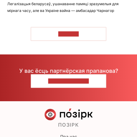
Легалізацыя беларусаў, ушанаванне памяці зразумелыя для
мірнага часу, але ва Украіне вайна — амбасадар Чарнагор
ЧЫТАЦЬ
У вас ёсць партнёрская прапанова?
НАПІШЫЦЕ НАМ
ПОЗІРК
Пра нас