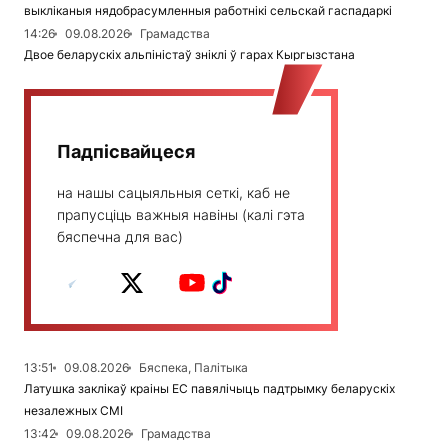
выкліканыя нядобрасумленныя работнікі сельскай гаспадаркі
14:26
09.08.2026
Грамадства
Двое беларускіх альпіністаў зніклі ў гарах Кыргызстана
Падпісвайцеся
на нашы сацыяльныя сеткі, каб не
прапусціць важныя навіны (калі гэта
бяспечна для вас)
13:51
09.08.2026
Бяспека, Палітыка
Латушка заклікаў краіны ЕС павялічыць падтрымку беларускіх
незалежных СМІ
13:42
09.08.2026
Грамадства