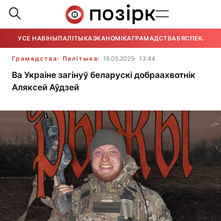
УСЕ НАВІНЫ
ПАЛІТЫКА
ЭКАНОМІКА
ГРАМАДСТВА
БЯСПЕКА
УСЕ
Грамадства
Палітыка
18.05.2025
13:44
Ва Украіне загінуў беларускі добраахвотнік
Аляксей Аўдзей