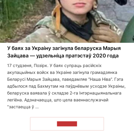
У баях за Украіну загінула беларуска Марыя
Зайцава — удзельніца пратэстаў 2020 года
17 студзеня, Позірк. У баях супраць расійскіх
акупацыйных войск ва Украіне загінула грамадзянка
Беларусі Марыя Зайцава, паведамляе “Наша Ніва”. Гэта
адбылося пад Бахмутам на паўднёвым усходзе Украіны,
беларуска ваявала ў складзе 2-га Інтэрнацыянальнага
легіёна. Адзначаецца, што цела ваеннаслужачай
"застаецца ў …
ЧЫТАЦЬ