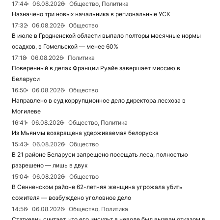
17:44
06.08.2026
Общество, Политика
Назначено три новых начальника в региональные УСК
17:32
06.08.2026
Общество
В июле в Гродненской области выпало полторы месячные нормы
осадков, в Гомельской — менее 60%
17:18
06.08.2026
Политика
Поверенный в делах Франции Руайе завершает миссию в
Беларуси
16:50
06.08.2026
Общество
Направлено в суд коррупционное дело директора лесхоза в
Могилеве
16:41
06.08.2026
Общество, Политика
Из Мьянмы возвращена удерживаемая белоруска
15:43
06.08.2026
Общество
В 21 районе Беларуси запрещено посещать леса, полностью
разрешено — лишь в двух
15:04
06.08.2026
Общество
В Сенненском районе 62-летняя женщина угрожала убить
сожителя — возбуждено уголовное дело
14:56
06.08.2026
Общество, Политика
Статкевич считает, что его инсульт в неволе был вызван отказом в