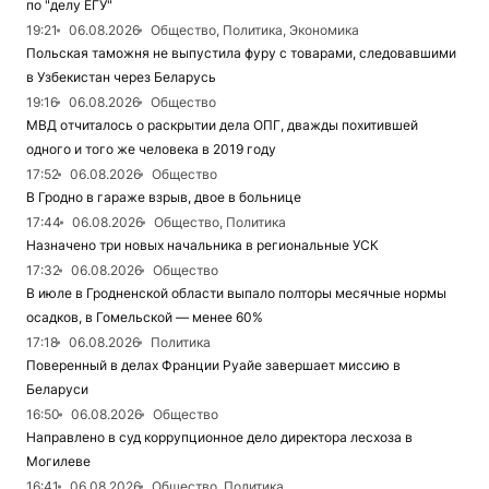
по "делу ЕГУ"
19:21
06.08.2026
Общество, Политика, Экономика
Польская таможня не выпустила фуру с товарами, следовавшими
в Узбекистан через Беларусь
19:16
06.08.2026
Общество
МВД отчиталось о раскрытии дела ОПГ, дважды похитившей
одного и того же человека в 2019 году
17:52
06.08.2026
Общество
В Гродно в гараже взрыв, двое в больнице
17:44
06.08.2026
Общество, Политика
Назначено три новых начальника в региональные УСК
17:32
06.08.2026
Общество
В июле в Гродненской области выпало полторы месячные нормы
осадков, в Гомельской — менее 60%
17:18
06.08.2026
Политика
Поверенный в делах Франции Руайе завершает миссию в
Беларуси
16:50
06.08.2026
Общество
Направлено в суд коррупционное дело директора лесхоза в
Могилеве
16:41
06.08.2026
Общество, Политика