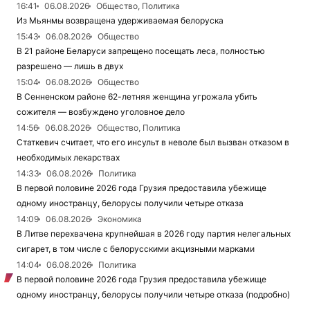
16:41
06.08.2026
Общество, Политика
Из Мьянмы возвращена удерживаемая белоруска
15:43
06.08.2026
Общество
В 21 районе Беларуси запрещено посещать леса, полностью
разрешено — лишь в двух
15:04
06.08.2026
Общество
В Сенненском районе 62-летняя женщина угрожала убить
сожителя — возбуждено уголовное дело
14:56
06.08.2026
Общество, Политика
Статкевич считает, что его инсульт в неволе был вызван отказом в
необходимых лекарствах
14:33
06.08.2026
Политика
В первой половине 2026 года Грузия предоставила убежище
одному иностранцу, белорусы получили четыре отказа
14:09
06.08.2026
Экономика
В Литве перехвачена крупнейшая в 2026 году партия нелегальных
сигарет, в том числе с белорусскими акцизными марками
14:04
06.08.2026
Политика
В первой половине 2026 года Грузия предоставила убежище
одному иностранцу, белорусы получили четыре отказа (подробно)