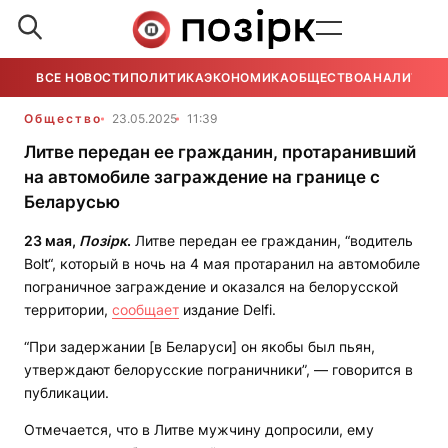
ВСЕ НОВОСТИ
ПОЛИТИКА
ЭКОНОМИКА
ОБЩЕСТВО
АНАЛИТИКА
Общество
23.05.2025
11:39
Литве передан ее гражданин, протаранивший
на автомобиле заграждение на границе с
Беларусью
23 мая,
Позірк
.
Литве передан ее гражданин, “водитель
Bolt“, который в ночь на 4 мая протаранил на автомобиле
пограничное заграждение и оказался на белорусской
территории,
сообщает
издание Delfi.
“При задержании [в Беларуси] он якобы был пьян,
утверждают белорусские пограничники”, — говорится в
публикации.
Отмечается, что в Литве мужчину допросили, ему