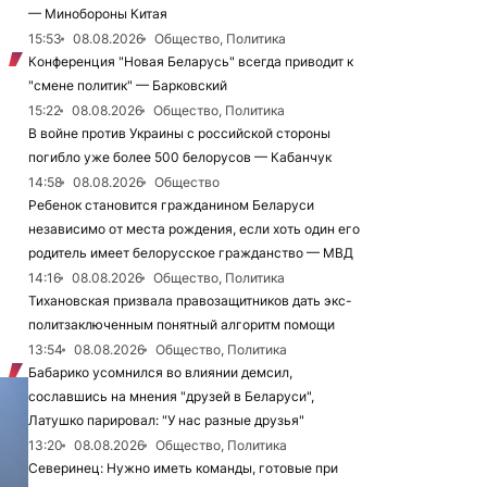
— Минобороны Китая
15:53
08.08.2026
Общество, Политика
Конференция "Новая Беларусь" всегда приводит к
"смене политик" — Барковский
15:22
08.08.2026
Общество, Политика
В войне против Украины с российской стороны
погибло уже более 500 белорусов — Кабанчук
14:58
08.08.2026
Общество
Ребенок становится гражданином Беларуси
независимо от места рождения, если хоть один его
родитель имеет белорусское гражданство — МВД
14:16
08.08.2026
Общество, Политика
Тихановская призвала правозащитников дать экс-
политзаключенным понятный алгоритм помощи
13:54
08.08.2026
Общество, Политика
Бабарико усомнился во влиянии демсил,
сославшись на мнения "друзей в Беларуси",
Латушко парировал: "У нас разные друзья"
13:20
08.08.2026
Общество, Политика
Северинец: Нужно иметь команды, готовые при