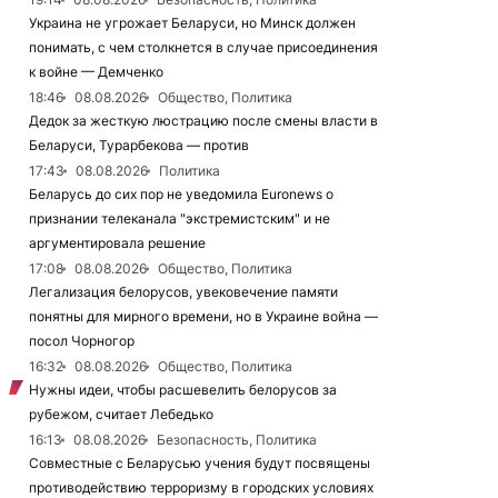
Украина не угрожает Беларуси, но Минск должен
понимать, с чем столкнется в случае присоединения
к войне — Демченко
18:46
08.08.2026
Общество, Политика
Дедок за жесткую люстрацию после смены власти в
Беларуси, Турарбекова — против
17:43
08.08.2026
Политика
Беларусь до сих пор не уведомила Euronews о
признании телеканала "экстремистским" и не
аргументировала решение
17:08
08.08.2026
Общество, Политика
Легализация белорусов, увековечение памяти
понятны для мирного времени, но в Украине война —
посол Чорногор
16:32
08.08.2026
Общество, Политика
Нужны идеи, чтобы расшевелить белорусов за
рубежом, считает Лебедько
16:13
08.08.2026
Безопасность, Политика
Совместные с Беларусью учения будут посвящены
противодействию терроризму в городских условиях