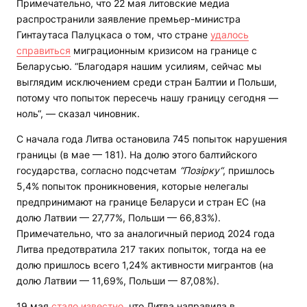
Примечательно, что 22 мая литовские медиа
распространили заявление премьер-министра
Гинтаутаса Палуцкаса о том, что стране
удалось
справиться
миграционным кризисом на границе с
Беларусью. “Благодаря нашим усилиям, сейчас мы
выглядим исключением среди стран Балтии и Польши,
потому что попыток пересечь нашу границу сегодня —
ноль“, — сказал чиновник.
С начала года Литва остановила 745 попыток нарушения
границы (в мае — 181). На долю этого балтийского
государства, согласно подсчетам
“Позірку“
, пришлось
5,4% попыток проникновения, которые нелегалы
предпринимают на границе Беларуси и стран ЕС (на
долю Латвии — 27,77%, Польши — 66,83%).
Примечательно, что за аналогичный период 2024 года
Литва предотвратила 217 таких попыток, тогда на ее
долю пришлось всего 1,24% активности мигрантов (на
долю Латвии — 11,69%, Польши — 87,08%).
19 мая
стало известно
, что Литва направила в