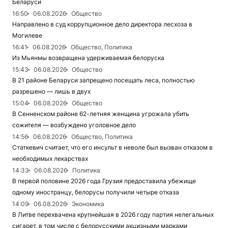
Беларуси
16:50
06.08.2026
Общество
Направлено в суд коррупционное дело директора лесхоза в
Могилеве
16:41
06.08.2026
Общество, Политика
Из Мьянмы возвращена удерживаемая белоруска
15:43
06.08.2026
Общество
В 21 районе Беларуси запрещено посещать леса, полностью
разрешено — лишь в двух
15:04
06.08.2026
Общество
В Сенненском районе 62-летняя женщина угрожала убить
сожителя — возбуждено уголовное дело
14:56
06.08.2026
Общество, Политика
Статкевич считает, что его инсульт в неволе был вызван отказом в
необходимых лекарствах
14:33
06.08.2026
Политика
В первой половине 2026 года Грузия предоставила убежище
одному иностранцу, белорусы получили четыре отказа
14:09
06.08.2026
Экономика
В Литве перехвачена крупнейшая в 2026 году партия нелегальных
сигарет, в том числе с белорусскими акцизными марками