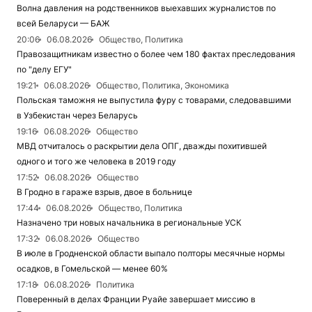
Волна давления на родственников выехавших журналистов по
всей Беларуси — БАЖ
20:06
06.08.2026
Общество, Политика
Правозащитникам известно о более чем 180 фактах преследования
по "делу ЕГУ"
19:21
06.08.2026
Общество, Политика, Экономика
Польская таможня не выпустила фуру с товарами, следовавшими
в Узбекистан через Беларусь
19:16
06.08.2026
Общество
МВД отчиталось о раскрытии дела ОПГ, дважды похитившей
одного и того же человека в 2019 году
17:52
06.08.2026
Общество
В Гродно в гараже взрыв, двое в больнице
17:44
06.08.2026
Общество, Политика
Назначено три новых начальника в региональные УСК
17:32
06.08.2026
Общество
В июле в Гродненской области выпало полторы месячные нормы
осадков, в Гомельской — менее 60%
17:18
06.08.2026
Политика
Поверенный в делах Франции Руайе завершает миссию в