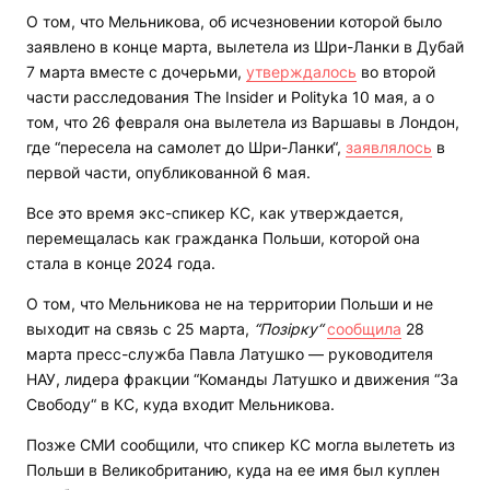
О том, что Мельникова, об исчезновении которой было
заявлено в конце марта, вылетела из Шри-Ланки в Дубай
7 марта вместе с дочерьми,
утверждалось
во второй
части расследования The Insider и Polityka 10 мая, а о
том, что 26 февраля она вылетела из Варшавы в Лондон,
где “пересела на самолет до Шри-Ланки“,
заявлялось
в
первой части, опубликованной 6 мая.
Все это время экс-спикер КС, как утверждается,
перемещалась как гражданка Польши, которой она
стала в конце 2024 года.
О том, что Мельникова не на территории Польши и не
выходит на связь с 25 марта,
“Позірку“
сообщила
28
марта пресс-служба Павла Латушко — руководителя
НАУ, лидера фракции “Команды Латушко и движения “За
Свободу“ в КС, куда входит Мельникова.
Позже СМИ сообщили, что спикер КС могла вылететь из
Польши в Великобританию, куда на ее имя был куплен