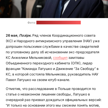
Фото:
пресс-служба Павла Латушко
26 мая,
Позірк
.
Ряд членов Координационного совета
(КС) и Народного антикризисного управления (НАУ) уже
допрошен польскими службами в качестве свидетелей
по уголовному делу об исчезновении экс-председателя
КС Анжелики Мельниковой,
сообщил
замглавы
Объединенного переходного кабинета (ОПК), лидер
фракции “Команда Латушко и Движение “За Свободу“ в
КС, в которой состояла Мельникова, руководитель НАУ
Павел Латушко на своем ютуб-канале.
Отметив, что расследование в Польше проводится по
статье о незаконном лишении свободы, Латушко в
очередной раз призвал дождаться официальных версий:
“И только на основании этого мы сможем понять мотив,