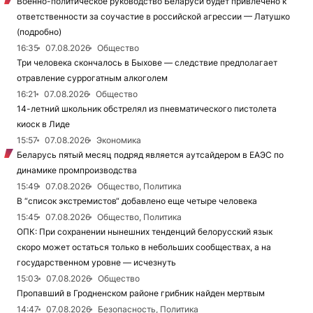
Военно-политическое руководство Беларуси будет привлечено к
ответственности за соучастие в российской агрессии — Латушко
(подробно)
16:35
07.08.2026
Общество
Три человека скончалось в Быхове — следствие предполагает
отравление суррогатным алкоголем
16:21
07.08.2026
Общество
14-летний школьник обстрелял из пневматического пистолета
киоск в Лиде
15:57
07.08.2026
Экономика
Беларусь пятый месяц подряд является аутсайдером в ЕАЭС по
динамике промпроизводства
15:49
07.08.2026
Общество, Политика
В “список экстремистов“ добавлено еще четыре человека
15:45
07.08.2026
Общество, Политика
ОПК: При сохранении нынешних тенденций белорусский язык
скоро может остаться только в небольших сообществах, а на
государственном уровне — исчезнуть
15:03
07.08.2026
Общество
Пропавший в Гродненском районе грибник найден мертвым
14:47
07.08.2026
Безопасность, Политика