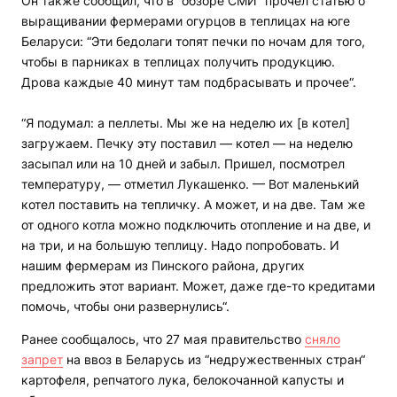
Он также сообщил, что в “обзоре СМИ“ прочел статью о
выращивании фермерами огурцов в теплицах на юге
Беларуси: “Эти бедолаги топят печки по ночам для того,
чтобы в парниках в теплицах получить продукцию.
Дрова каждые 40 минут там подбрасывать и прочее“.
“Я подумал: а пеллеты. Мы же на неделю их [в котел]
загружаем. Печку эту поставил — котел — на неделю
засыпал или на 10 дней и забыл. Пришел, посмотрел
температуру, — отметил Лукашенко. — Вот маленький
котел поставить на тепличку. А может, и на две. Там же
от одного котла можно подключить отопление и на две, и
на три, и на большую теплицу. Надо попробовать. И
нашим фермерам из Пинского района, других
предложить этот вариант. Может, даже где-то кредитами
помочь, чтобы они развернулись“.
Ранее сообщалось, что 27 мая правительство
сняло
запрет
на ввоз в Беларусь из “недружественных стран“
картофеля, репчатого лука, белокочанной капусты и