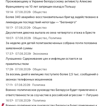
Проживающему в Украине белорусскому активисту Алексею
Францкевичу на 10 лет запрещен въезд в Польшу
19:14
07.08.2026
Общество
Более 340 аварийно-восстановительных бригад задействовано в
ликвидации последствий непогоды — "Белэнерго"
18:17
07.08.2026
Общество
Двухлетняя девочка выпала из окна четвертого этажа в Бресте
18:07
07.08.2026
Общество, Политика
За неделю для детей политзаключенных собрана почти половина
заявленной суммы
17:37
07.08.2026
Экономика
Лукашенко: Сдерживание цен и инфляции остается за
правительством
17:26
07.08.2026
Общество
За восемь дней в милицию поступило более 2,5 тыс. сообщений о
звонках телефонных мошенников
17:11
07.08.2026
Политика
Военно-политическое руководство Беларуси будет привлечено к
ответственности за соучастие в российской агрессии — Латушко
16:57
07.08.2026
Политика
Военно-политическое руководство Беларуси будет привлечено к