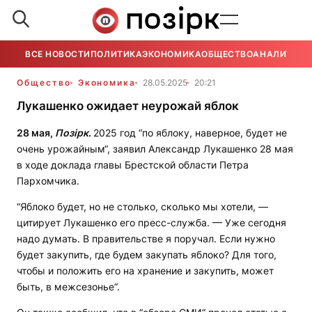
ВСЕ НОВОСТИ
ПОЛИТИКА
ЭКОНОМИКА
ОБЩЕСТВО
АНАЛИТИКА
Общество
Экономика
28.05.2025
20:21
Лукашенко ожидает неурожай яблок
28 мая,
Позірк
.
2025 год “по яблоку, наверное, будет не
очень урожайным“, заявил Александр Лукашенко 28 мая
в ходе доклада главы Брестской области Петра
Пархомчика.
“Яблоко будет, но не столько, сколько мы хотели, —
цитирует Лукашенко его пресс-служба. — Уже сегодня
надо думать. В правительстве я поручал. Если нужно
будет закупить, где будем закупать яблоко? Для того,
чтобы и положить его на хранение и закупить, может
быть, в межсезонье“.