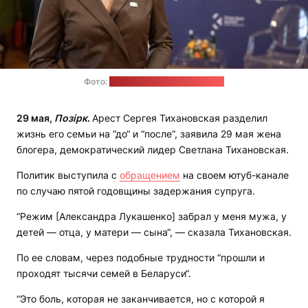
Фото:
пресс-служба Тихановской
29 мая,
Позірк
.
Арест Сергея Тихановская разделил
жизнь его семьи на “до“ и “после“, заявила 29 мая жена
блогера, демократический лидер Светлана Тихановская.
Политик выступила с
обращением
на своем ютуб-канале
по случаю пятой годовщины задержания супруга.
“Режим [Александра Лукашенко] забрал у меня мужа, у
детей — отца, у матери — сына“, — сказала Тихановская.
По ее словам, через подобные трудности “прошли и
проходят тысячи семей в Беларуси“.
“Это боль, которая не заканчивается, но с которой я