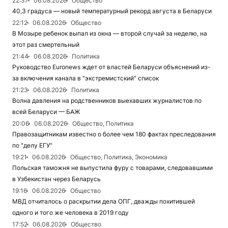
22:37
06.08.2026
Общество
40,3 градуса — новый температурный рекорд августа в Беларуси
22:12
06.08.2026
Общество
В Мозыре ребенок выпал из окна — второй случай за неделю, на
этот раз смертельный
21:44
06.08.2026
Политика
Руководство Euronews ждет от властей Беларуси объяснений из-
за включения канала в "экстремистский" список
21:23
06.08.2026
Политика
Волна давления на родственников выехавших журналистов по
всей Беларуси — БАЖ
20:06
06.08.2026
Общество, Политика
Правозащитникам известно о более чем 180 фактах преследования
по "делу ЕГУ"
19:21
06.08.2026
Общество, Политика, Экономика
Польская таможня не выпустила фуру с товарами, следовавшими
в Узбекистан через Беларусь
19:16
06.08.2026
Общество
МВД отчиталось о раскрытии дела ОПГ, дважды похитившей
одного и того же человека в 2019 году
17:52
06.08.2026
Общество