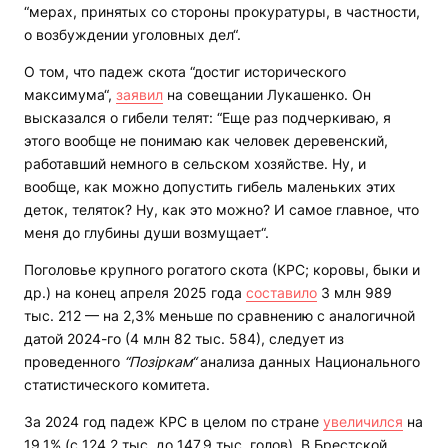
“мерах, принятых со стороны прокуратуры, в частности,
о возбуждении уголовных дел“.
О том, что падеж скота “достиг исторического
максимума“,
заявил
на совещании Лукашенко. Он
высказался о гибели телят: “Еще раз подчеркиваю, я
этого вообще не понимаю как человек деревенский,
работавший немного в сельском хозяйстве. Ну, и
вообще, как можно допустить гибель маленьких этих
деток, теляток? Ну, как это можно? И самое главное, что
меня до глубины души возмущает“.
Поголовье крупного рогатого скота (КРС; коровы, быки и
др.) на конец апреля 2025 года
составило
3 млн 989
тыс. 212 — на 2,3% меньше по сравнению с аналогичной
датой 2024-го (4 млн 82 тыс. 584), следует из
проведенного
“Позіркам“
анализа данных Национального
статистического комитета.
За 2024 год падеж КРС в целом по стране
увеличился
на
19,1% (с 124,2 тыс. до 147,9 тыс. голов). В Брестской