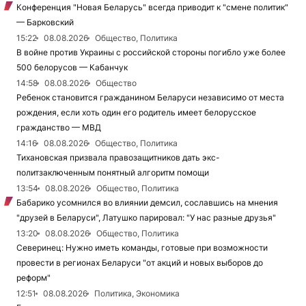
Конференция "Новая Беларусь" всегда приводит к "смене политик"
— Барковский
15:22
08.08.2026
Общество, Политика
В войне против Украины с российской стороны погибло уже более
500 белорусов — Кабанчук
14:58
08.08.2026
Общество
Ребенок становится гражданином Беларуси независимо от места
рождения, если хоть один его родитель имеет белорусское
гражданство — МВД
14:16
08.08.2026
Общество, Политика
Тихановская призвала правозащитников дать экс-
политзаключенным понятный алгоритм помощи
13:54
08.08.2026
Общество, Политика
Бабарико усомнился во влиянии демсил, сославшись на мнения
"друзей в Беларуси", Латушко парировал: "У нас разные друзья"
13:20
08.08.2026
Общество, Политика
Северинец: Нужно иметь команды, готовые при возможности
провести в регионах Беларуси "от акций и новых выборов до
реформ"
12:51
08.08.2026
Политика, Экономика