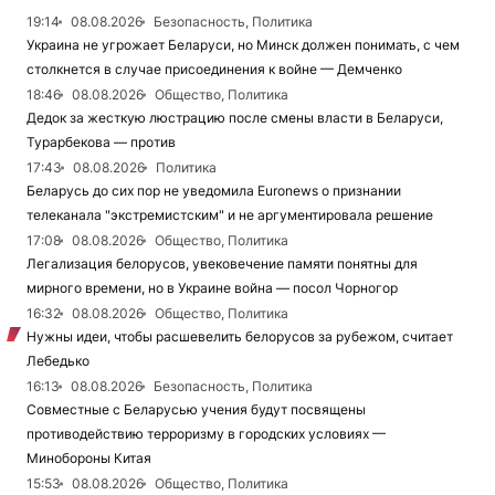
19:14
08.08.2026
Безопасность, Политика
Украина не угрожает Беларуси, но Минск должен понимать, с чем
столкнется в случае присоединения к войне — Демченко
18:46
08.08.2026
Общество, Политика
Дедок за жесткую люстрацию после смены власти в Беларуси,
Турарбекова — против
17:43
08.08.2026
Политика
Беларусь до сих пор не уведомила Euronews о признании
телеканала "экстремистским" и не аргументировала решение
17:08
08.08.2026
Общество, Политика
Легализация белорусов, увековечение памяти понятны для
мирного времени, но в Украине война — посол Чорногор
16:32
08.08.2026
Общество, Политика
Нужны идеи, чтобы расшевелить белорусов за рубежом, считает
Лебедько
16:13
08.08.2026
Безопасность, Политика
Совместные с Беларусью учения будут посвящены
противодействию терроризму в городских условиях —
Минобороны Китая
15:53
08.08.2026
Общество, Политика