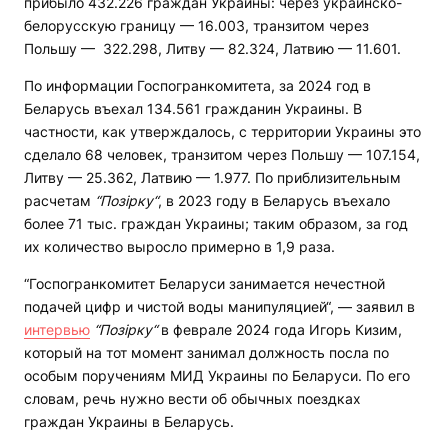
прибыло 432.226 граждан Украины: через украинско-
белорусскую границу — 16.003, транзитом через
Польшу — 322.298, Литву — 82.324, Латвию — 11.601.
По информации Госпогранкомитета, за 2024 год в
Беларусь въехал 134.561 гражданин Украины. В
частности, как утверждалось, с территории Украины это
сделало 68 человек, транзитом через Польшу — 107.154,
Литву — 25.362, Латвию — 1.977. По приблизительным
расчетам
“Позірку“
, в 2023 году в Беларусь въехало
более 71 тыс. граждан Украины; таким образом, за год
их количество выросло примерно в 1,9 раза.
“Госпогранкомитет Беларуси занимается нечестной
подачей цифр и чистой воды манипуляцией“, — заявил в
интервью
“Позірку“
в феврале 2024 года Игорь Кизим,
который на тот момент занимал должность посла по
особым поручениям МИД Украины по Беларуси. По его
словам, речь нужно вести об обычных поездках
граждан Украины в Беларусь.