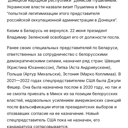
“донецкой народной республики” Денисом Пушилиным.
Украинские власти назвали визит Пушилина в Минск
“попыткой легитимизации этого представителя
российской оккупационной администрации в Донецке”.
Кизим в Беларусь не вернулся. 22 июня президент
Владимир Зеленский освободил его от должности посла.
Ранее своих специальных представителей по Беларуси,
ответственных за сотрудничество с белорусскими
демократическими силами, назначил ряд стран: Швеция
(Кристина Юханнессон), Литва (Аста Андрияускене),
Польша (Артур Михальски), Эстония (Марко Коплимаа). В
2021—2022 годах спецпредставителем США была Джули
Фишер. Она была назначена послом в 2020 году, но так и
не смогла приехать в Минск из-за позиции белорусских
властей, недовольных усилением американских санкций
после фальсификации итогов президентских выборов и
отозвавших согласие на ее назначение. Новый
спецпредставитель США пока не назначен, его
кандидатура согласовывается.