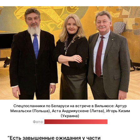
Спецпосланники по Беларуси на встрече в Вильнюсе: Артур
Михальски (Польша), Аста Андрияускене (Литва), Игорь Кизим
(Украина)
Фото:
фейсбук-страница Игоря Кизима
“Есть завышенные ожидания у части