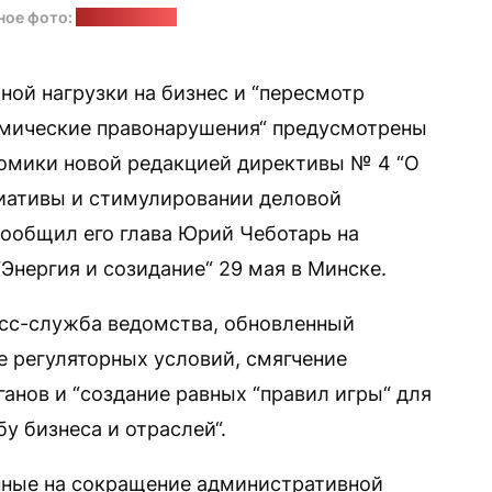
ное фото:
biznes s13.ru
ой нагрузки на бизнес и “пересмотр
омические правонарушения“ предусмотрены
омики новой редакцией директивы № 4 “О
иативы и стимулировании деловой
сообщил его глава Юрий Чеботарь на
нергия и созидание“ 29 мая в Минске.
есс-служба ведомства, обновленный
е регуляторных условий, смягчение
анов и “создание равных “правил игры“ для
у бизнеса и отраслей“.
нные на сокращение административной