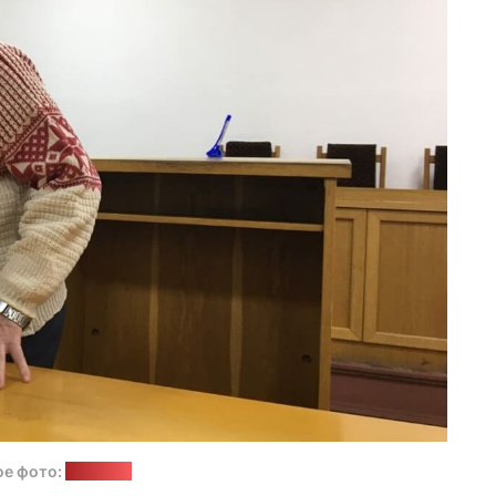
ое фото:
"Позірк"