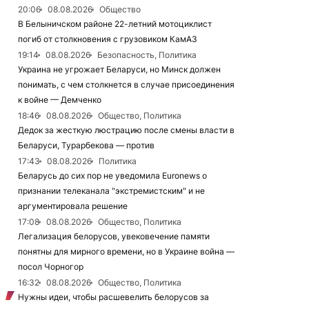
20:06
08.08.2026
Общество
В Белыничском районе 22-летний мотоциклист
погиб от столкновения с грузовиком КамАЗ
19:14
08.08.2026
Безопасность, Политика
Украина не угрожает Беларуси, но Минск должен
понимать, с чем столкнется в случае присоединения
к войне — Демченко
18:46
08.08.2026
Общество, Политика
Дедок за жесткую люстрацию после смены власти в
Беларуси, Турарбекова — против
17:43
08.08.2026
Политика
Беларусь до сих пор не уведомила Euronews о
признании телеканала "экстремистским" и не
аргументировала решение
17:08
08.08.2026
Общество, Политика
Легализация белорусов, увековечение памяти
понятны для мирного времени, но в Украине война —
посол Чорногор
16:32
08.08.2026
Общество, Политика
Нужны идеи, чтобы расшевелить белорусов за