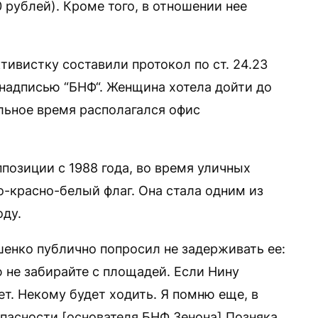
 рублей). Кроме того, в отношении нее
тивистку составили протокол по ст. 24.23
с надписью “БНФ“. Женщина хотела дойти до
ельное время располагался офис
ппозиции с 1988 года, во время уличных
о-красно-белый флаг. Она стала одним из
оду.
шенко публично попросил не задерживать ее:
 не забирайте с площадей. Если Нину
ет. Некому будет ходить. Я помню еще, в
опасности [основателя БНФ Зенона] Позняка