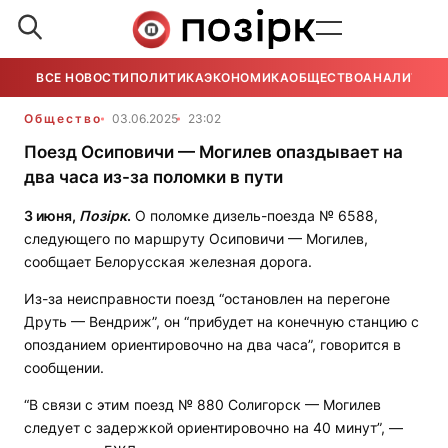
ВСЕ НОВОСТИ
ПОЛИТИКА
ЭКОНОМИКА
ОБЩЕСТВО
АНАЛИТИКА
Общество
03.06.2025
23:02
Поезд Осиповичи — Могилев опаздывает на
два часа из-за поломки в пути
3 июня,
Позірк
.
О поломке дизель-поезда № 6588,
следующего по маршруту Осиповичи — Могилев,
сообщает Белорусская железная дорога.
Из-за неисправности поезд “остановлен на перегоне
Друть — Вендриж”, он “прибудет на конечную станцию с
опозданием ориентировочно на два часа”, говорится в
сообщении.
“В связи с этим поезд № 880 Солигорск — Могилев
следует с задержкой ориентировочно на 40 минут”, —