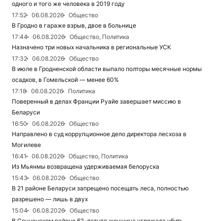
одного и того же человека в 2019 году
17:52
06.08.2026
Общество
В Гродно в гараже взрыв, двое в больнице
17:44
06.08.2026
Общество, Политика
Назначено три новых начальника в региональные УСК
17:32
06.08.2026
Общество
В июле в Гродненской области выпало полторы месячные нормы
осадков, в Гомельской — менее 60%
17:18
06.08.2026
Политика
Поверенный в делах Франции Руайе завершает миссию в
Беларуси
16:50
06.08.2026
Общество
Направлено в суд коррупционное дело директора лесхоза в
Могилеве
16:41
06.08.2026
Общество, Политика
Из Мьянмы возвращена удерживаемая белоруска
15:43
06.08.2026
Общество
В 21 районе Беларуси запрещено посещать леса, полностью
разрешено — лишь в двух
15:04
06.08.2026
Общество
В Сенненском районе 62-летняя женщина угрожала убить