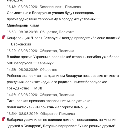
Лебедько
16:13
08.08.2026
Безопасность, Политика
Совместные с Беларусью учения будут посвящены
противодействию терроризму в городских условиях —
Минобороны Китая
15:53
08.08.2026
Общество, Политика
Конференция "Новая Беларусь" всегда приводит к "смене политик"
— Барковский
15:22
08.08.2026
Общество, Политика
В войне против Украины с российской стороны погибло уже более
500 белорусов — Кабанчук
14:58
08.08.2026
Общество
Ребенок становится гражданином Беларуси независимо от места
рождения, если хоть один его родитель имеет белорусское
гражданство — МВД
14:16
08.08.2026
Общество, Политика
Тихановская призвала правозащитников дать экс-
политзаключенным понятный алгоритм помощи
13:54
08.08.2026
Общество, Политика
Бабарико усомнился во влиянии демсил, сославшись на мнения
"друзей в Беларуси", Латушко парировал: "У нас разные друзья"